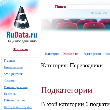
Поиск
На сайте: 76410
Фестивали
Категория
Обсуждение
Редактировать
Ист
Главная
Категория: Переводчики
Новости кино
SMS-рейтинг
Фильмы
Подкатегории
Рейтинг фильмов
Персоны
Рейтинг персон
В этой категории 6 подкат
Фестивали и премии