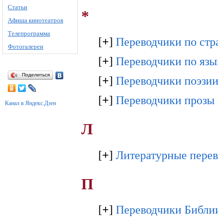
Статьи
*
Афиша кинотеатров
Телепрограмма
[
+
]
Переводчики по стр
Фотогалереи
[
+
]
Переводчики по яз
Поделиться
[
+
]
Переводчики поэзии
[
+
]
Переводчики прозы 
Канал в Яндекс.Дзен
Л
[
+
]
Литературные перев
П
[
+
]
Переводчики Библи