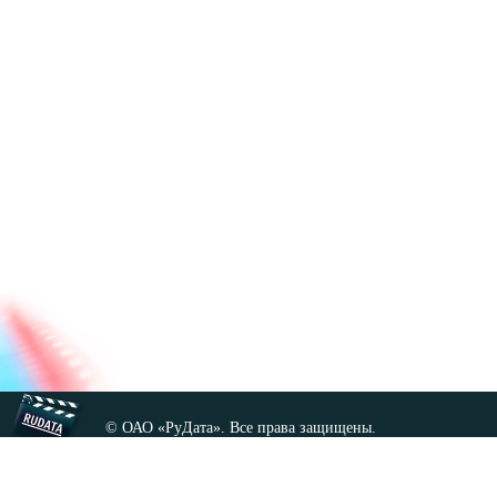
© ОАО «РуДата». Все права защищены.
Копирование любых материалов сайта, кроме GNU FDL,
допускается только с разрешения администрации.