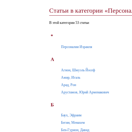
Статьи в категории «Персон
В этой категории 53 статьи
*
Персоналии Израиля
А
Агнон, Шмуэль Йосеф
Амир, Игаль
Арад, Рон
Арустамов, Юрий Арменакович
Б
Баух, Эфраим
Бегин, Менахем
Бен-Гурион, Давид