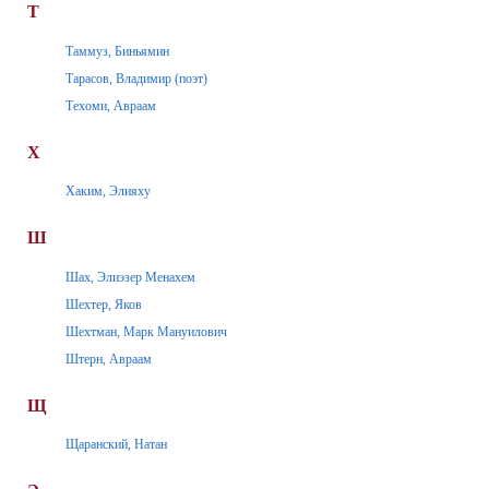
Т
Таммуз, Биньямин
Тарасов, Владимир (поэт)
Техоми, Авраам
Х
Хаким, Элияху
Ш
Шах, Элиэзер Менахем
Шехтер, Яков
Шехтман, Марк Мануилович
Штерн, Авраам
Щ
Щаранский, Натан