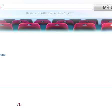
к
На сайте: 764105 статей, 327779 фото.
ория
Л