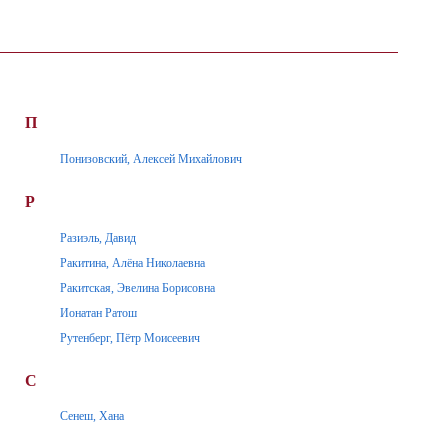
П
Понизовский, Алексей Михайлович
Р
Разиэль, Давид
Ракитина, Алёна Николаевна
Ракитская, Эвелина Борисовна
Ионатан Ратош
Рутенберг, Пётр Моисеевич
С
Сенеш, Хана