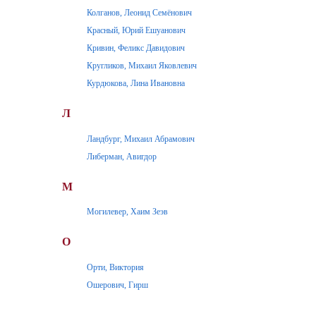
Колганов, Леонид Семёнович
Красный, Юрий Ешуанович
Кривин, Феликс Давидович
Кругликов, Михаил Яковлевич
Курдюкова, Лина Ивановна
Л
Ландбург, Михаил Абрамович
Либерман, Авигдор
М
Могилевер, Хаим Зеэв
О
Орти, Виктория
Ошерович, Гирш