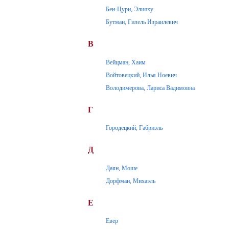
Бен-Цури, Элияху
Бутман, Гилель Израилевич
В
Вейцман, Хаим
Войтовецкий, Илья Ноевич
Володимерова, Лариса Вадимовна
Г
Городецкий, Габриэль
Д
Даян, Моше
Дорфман, Михаэль
Е
Евер