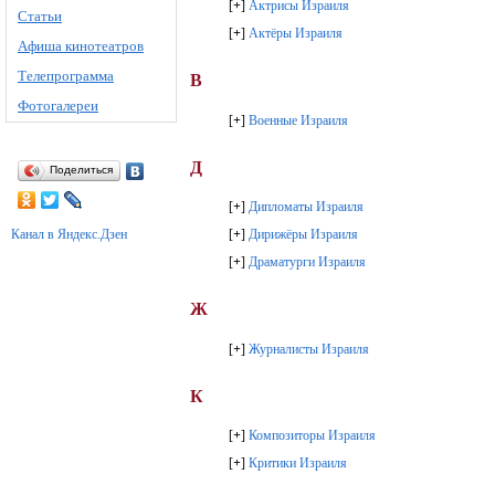
[
+
]
Актрисы Израиля
Статьи
[
+
]
Актёры Израиля
Афиша кинотеатров
Телепрограмма
В
Фотогалереи
[
+
]
Военные Израиля
Д
Поделиться
[
+
]
Дипломаты Израиля
Канал в Яндекс.Дзен
[
+
]
Дирижёры Израиля
[
+
]
Драматурги Израиля
Ж
[
+
]
Журналисты Израиля
К
[
+
]
Композиторы Израиля
[
+
]
Критики Израиля