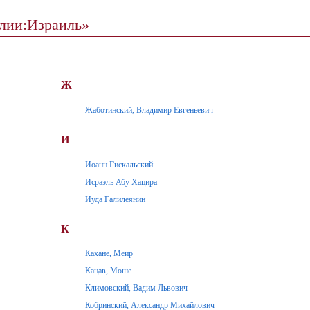
алии:Израиль»
Ж
Жаботинский, Владимир Евгеньевич
И
Иоанн Гискальский
Исраэль Абу Хацира
Иуда Галилеянин
К
Кахане, Меир
Кацав, Моше
Климовский, Вадим Львович
Кобринский, Александр Михайлович