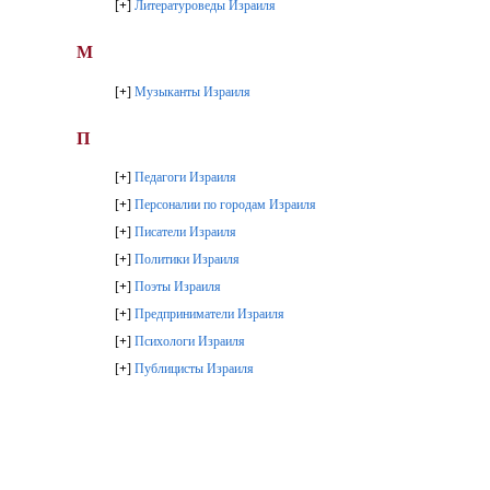
[
+
]
Литературоведы Израиля
М
[
+
]
Музыканты Израиля
П
[
+
]
Педагоги Израиля
[
+
]
Персоналии по городам Израиля
[
+
]
Писатели Израиля
[
+
]
Политики Израиля
[
+
]
Поэты Израиля
[
+
]
Предприниматели Израиля
[
+
]
Психологи Израиля
[
+
]
Публицисты Израиля