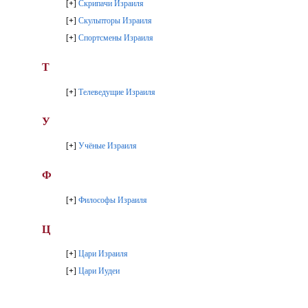
[
+
]
Скрипачи Израиля
[
+
]
Скульпторы Израиля
[
+
]
Спортсмены Израиля
Т
[
+
]
Телеведущие Израиля
У
[
+
]
Учёные Израиля
Ф
[
+
]
Философы Израиля
Ц
[
+
]
Цари Израиля
[
+
]
Цари Иудеи