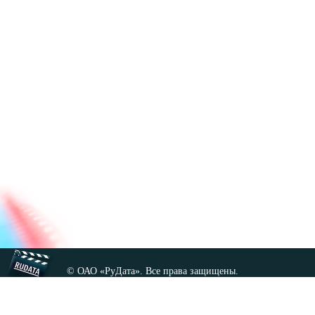
© ОАО «РуДата». Все права защищены.
Копирование любых материалов сайта, кроме GNU FDL,
допускается только с разрешения администрации.