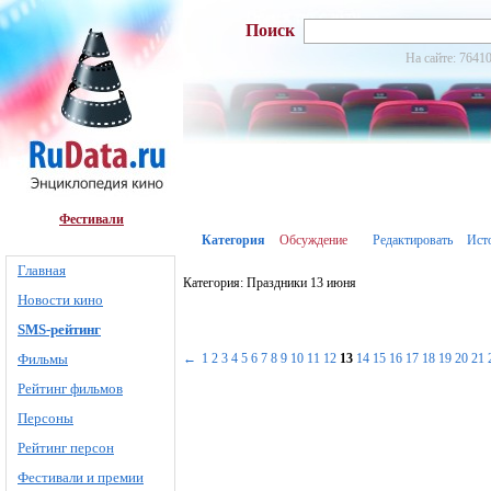
Поиск
На сайте: 76410
Фестивали
Категория
Обсуждение
Редактировать
Ист
Главная
Категория: Праздники 13 июня
Новости кино
SMS-рейтинг
Фильмы
←
1
2
3
4
5
6
7
8
9
10
11
12
13
14
15
16
17
18
19
20
21
Рейтинг фильмов
Персоны
Рейтинг персон
Фестивали и премии