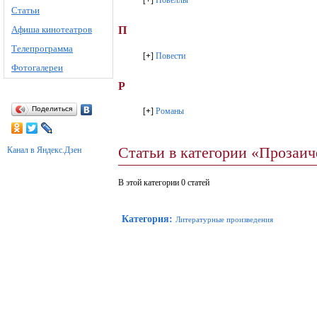
[
+
]
Новеллы
Статьи
Афиша кинотеатров
П
Телепрограмма
[
+
]
Повести
Фотогалереи
Р
Поделиться
[
+
]
Романы
Статьи в категории «Прозаи
Канал в Яндекс.Дзен
В этой категории 0 статей
Категория
:
Литературные произведения