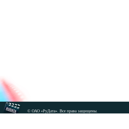
© ОАО «РуДата». Все права защищены.
Копирование любых материалов сайта, кроме GNU FDL,
допускается только с разрешения администрации.