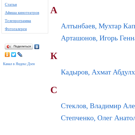
Статьи
А
Афиша кинотеатров
Телепрограмма
Алтынбаев, Мухтар Ка
Фотогалереи
Арташонов, Игорь Генн
Поделиться
К
Канал в Яндекс.Дзен
Кадыров, Ахмат Абдул
С
Стеклов, Владимир Ал
Степченко, Олег Анато