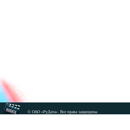
© ОАО «РуДата». Все права защищены.
Копирование любых материалов сайта, кроме GNU FDL,
допускается только с разрешения администрации.