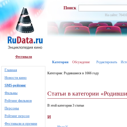
Поиск
На сайте: 76410
Фестивали
Категория
Обсуждение
Редактировать
Ист
Главная
Категория: Родившиеся в 1666 году
Новости кино
SMS-рейтинг
Статьи в категории «Родивши
Фильмы
Рейтинг фильмов
В этой категории 3 статьи
Персоны
Рейтинг персон
И
Фестивали и премии