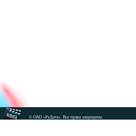
© ОАО «РуДата». Все права защищены.
Копирование любых материалов сайта, кроме GNU FDL,
допускается только с разрешения администрации.