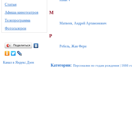
Иван V
Статьи
Афиша кинотеатров
М
Телепрограмма
Матвеев, Андрей Артамонович
Фотогалереи
Р
Поделиться
Ребель, Жан Фери
Канал в Яндекс.Дзен
Категории
:
Персоналии по годам рождения
|
1666 г