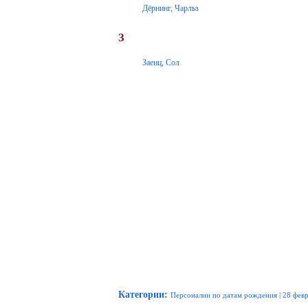
Дёрнинг, Чарльз
З
Заенц, Сол
Категории
:
Персоналии по датам рождения
|
28 фев