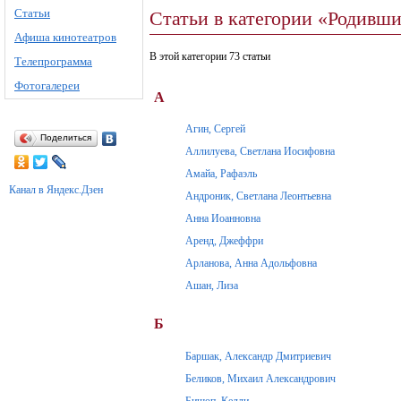
Статьи
Статьи в категории «Родивши
Афиша кинотеатров
В этой категории 73 статьи
Телепрограмма
Фотогалереи
А
Агин, Сергей
Поделиться
Аллилуева, Светлана Иосифовна
Амайа, Рафаэль
Канал в Яндекс.Дзен
Андроник, Светлана Леонтьевна
Анна Иоанновна
Аренд, Джеффри
Арланова, Анна Адольфовна
Ашан, Лиза
Б
Баршак, Александр Дмитриевич
Беликов, Михаил Александрович
Бишоп, Келли