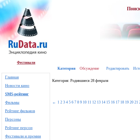
Поис
Фестивали
Категория
Обсуждение
Редактировать
Ист
Главная
Категория: Родившиеся 28 февраля
Новости кино
SMS-рейтинг
Фильмы
←
1
2
3
4
5
6
7
8
9
10
11
12
13
14
15
16
17
18
19
20
21
Рейтинг фильмов
Персоны
Рейтинг персон
Фестивали и премии