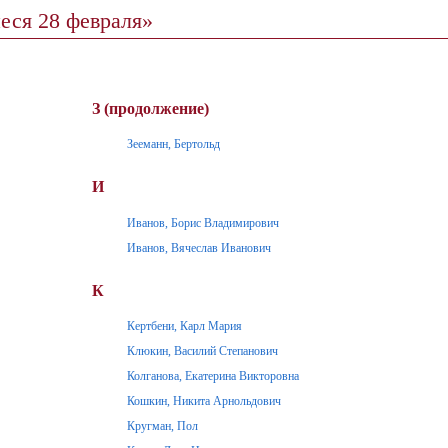
еся 28 февраля»
З (продолжение)
Зееманн, Бертольд
И
Иванов, Борис Владимирович
Иванов, Вячеслав Иванович
К
Кертбени, Карл Мария
Клюкин, Василий Степанович
Колганова, Екатерина Викторовна
Кошкин, Никита Арнольдович
Кругман, Пол