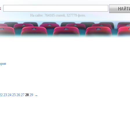
к
На сайте: 764105 статей, 327779 фото.
ория
22
23
24
25
26
27
28
29
→