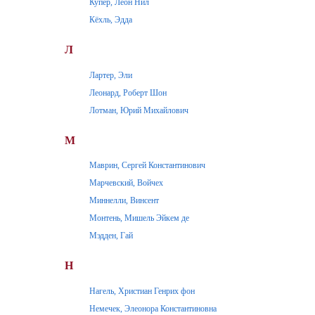
Купер, Леон Нил
Кёхль, Эдда
Л
Лартер, Эли
Леонард, Роберт Шон
Лотман, Юрий Михайлович
М
Маврин, Сергей Константинович
Марчевский, Войчех
Миннелли, Винсент
Монтень, Мишель Эйкем де
Мэдден, Гай
Н
Нагель, Христиан Генрих фон
Немечек, Элеонора Константиновна