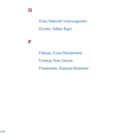
П
Пипа, Николай Александрович
Полинг, Лайнус Карл
Р
Райская, Елена Михайловна
Реомюр, Рене Антуан
Романченко, Надежда Ивановна
раля