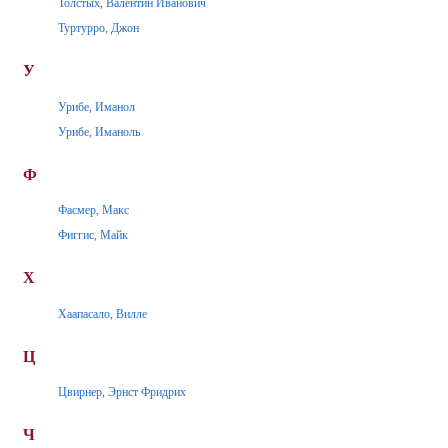
Толстых, Валентин Иванович
Туртурро, Джон
У
Урибе, Иманол
Урибе, Иманоль
Ф
Фасмер, Макс
Фиггис, Майк
Х
Хаапасало, Вилле
Ц
Цвирнер, Эрнст Фридрих
Ч