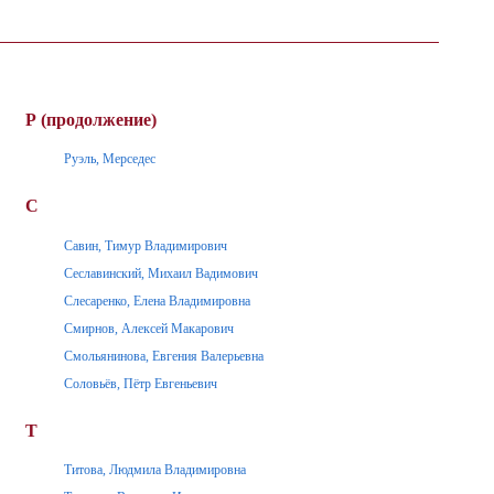
Р (продолжение)
Руэль, Мерседес
С
Савин, Тимур Владимирович
Сеславинский, Михаил Вадимович
Слесаренко, Елена Владимировна
Смирнов, Алексей Макарович
Смольянинова, Евгения Валерьевна
Соловьёв, Пётр Евгеньевич
Т
Титова, Людмила Владимировна