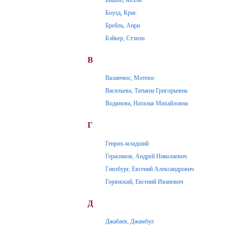
Боулд, Крис
Брейль, Анри
Бэйкер, Стэнли
В
Валанчюс, Мотеюс
Васильева, Татьяна Григорьевна
Водянова, Наталья Михайловна
Г
Генрих-младший
Герасимов, Андрей Николаевич
Гинзбург, Евгений Александрович
Горянский, Евгений Иванович
Д
Джабаев, Джамбул