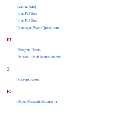
Челлин, Альф
Чонг, Рей Дон
Чонг, Рэй Дон
Чхиквадзе, Рамаз Григорьевич
Ш
Шандрук, Павло
Шлыков, Юрий Вениаминович
Э
Эджворт, Кеннет
Ю
Юдин, Геннадий Васильевич