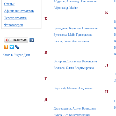
Абдулов, Александр Гаврилович
Е
Статьи
Айронсайд, Майкл
Афиша кинотеатров
К
Телепрограмма
Б
К
Фотогалереи
Брондуков, Борислав Николаевич
К
Булгакова, Майя Григорьевна
К
Поделиться
Быков, Ролан Анатольевич
К
К
В
К
Канал в Яндекс.Дзен
Виторган, Эммануил Гедеонович
Л
Волкова, Ольга Владимировна
Л
Г
Л
Глузский, Михаил Андреевич
Н
Д
Н
Н
Джигарханян, Армен Борисович
Дуров, Лев Константинович