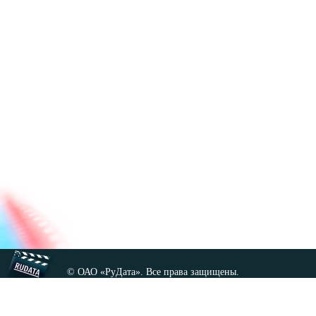
© ОАО «РуДата». Все права защищены.
Копирование любых материалов сайта, кроме GNU FDL,
допускается только с разрешения администрации.