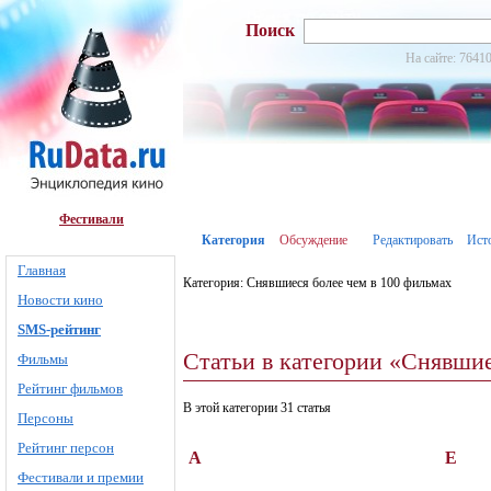
Поиск
На сайте: 76410
Фестивали
Категория
Обсуждение
Редактировать
Ист
Главная
Категория: Снявшиеся более чем в 100 фильмах
Новости кино
SMS-рейтинг
Статьи в категории «Снявшие
Фильмы
Рейтинг фильмов
В этой категории 31 статья
Персоны
Рейтинг персон
А
Е
Фестивали и премии