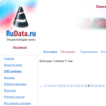
Поис
Фестивали
Категория
Обсуждение
Редактировать
Ист
Главная
Категория: События 17 мая
Новости кино
SMS-рейтинг
Фильмы
Рейтинг фильмов
←
1
2
3
4
5
6
7
8
9
10
11
12
13
14
15
16
17
18
19
20
21
Персоны
Рейтинг персон
Фестивали и премии