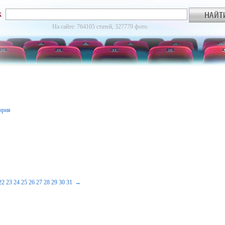
к
На сайте: 764105 статей, 327779 фото.
ория
22
23
24
25
26
27
28
29
30
31
→