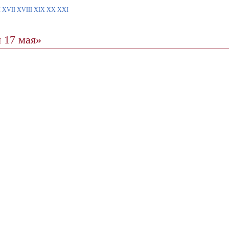
I
XVII
XVIII
XIX
XX
XXI
 17 мая»