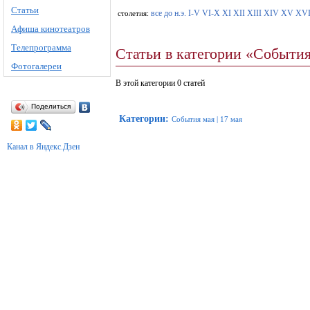
Статьи
все
до н.э.
I-V
VI-X
XI
XII
XIII
XIV
XV
XV
столетия:
Афиша кинотеатров
Телепрограмма
Статьи в категории «События
Фотогалереи
В этой категории 0 статей
Поделиться
Категории
:
События мая
|
17 мая
Канал в Яндекс.Дзен