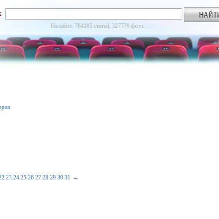
к
На сайте: 764105 статей, 327779 фото.
ория
22
23
24
25
26
27
28
29
30
31
→