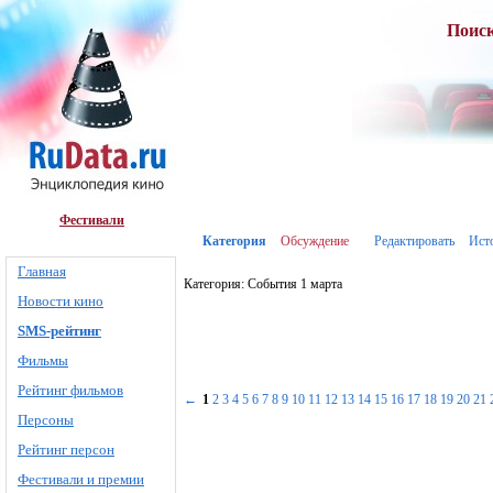
Поис
Фестивали
Категория
Обсуждение
Редактировать
Ист
Главная
Категория: События 1 марта
Новости кино
SMS-рейтинг
Фильмы
Рейтинг фильмов
←
1
2
3
4
5
6
7
8
9
10
11
12
13
14
15
16
17
18
19
20
21
Персоны
Рейтинг персон
Фестивали и премии