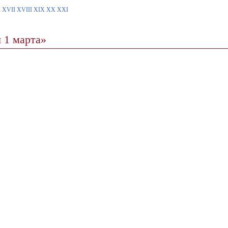
I
XVII
XVIII
XIX
XX
XXI
 1 марта»