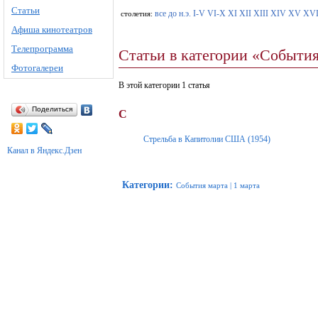
Статьи
все
до н.э.
I-V
VI-X
XI
XII
XIII
XIV
XV
XV
столетия:
Афиша кинотеатров
Телепрограмма
Статьи в категории «События
Фотогалереи
В этой категории 1 статья
Поделиться
С
Стрельба в Капитолии США (1954)
Канал в Яндекс.Дзен
Категории
:
События марта
|
1 марта