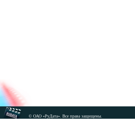
© ОАО «РуДата». Все права защищены.
Копирование любых материалов сайта, кроме GNU FDL,
допускается только с разрешения администрации.