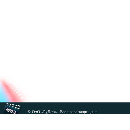
© ОАО «РуДата». Все права защищены.
Копирование любых материалов сайта, кроме GNU FDL,
допускается только с разрешения администрации.