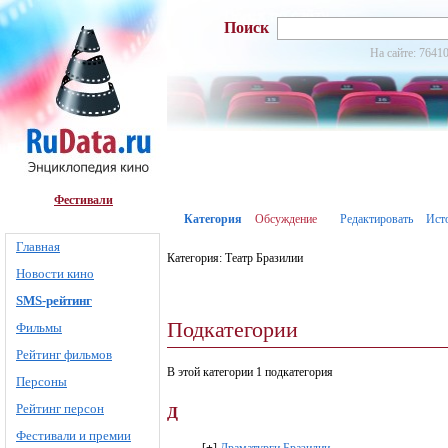
Поиск
На сайте: 76410
Фестивали
Категория
Обсуждение
Редактировать
Ист
Главная
Категория: Театр Бразилии
Новости кино
SMS-рейтинг
Подкатегории
Фильмы
Рейтинг фильмов
В этой категории 1 подкатегория
Персоны
Рейтинг персон
Д
Фестивали и премии