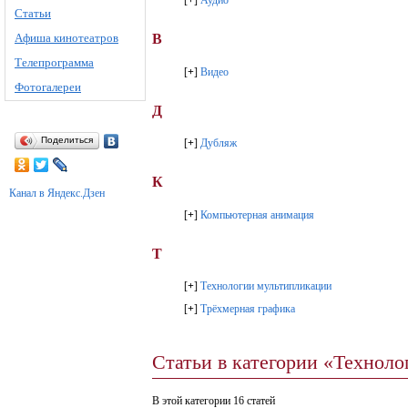
[
+
]
Аудио
Статьи
Афиша кинотеатров
В
Телепрограмма
[
+
]
Видео
Фотогалереи
Д
Поделиться
[
+
]
Дубляж
К
Канал в Яндекс.Дзен
[
+
]
Компьютерная анимация
Т
[
+
]
Технологии мультипликации
[
+
]
Трёхмерная графика
Статьи в категории «Техноло
В этой категории 16 статей