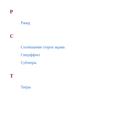
Р
Рапид
С
Соотношение сторон экрана
Спецэффект
Субтитры
Т
Титры