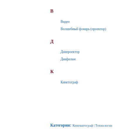
В
Видео
Волшебный фонарь (проектор)
Д
Диапроектор
Диафильм
К
Кинетограф
Категории
:
Кинематограф
|
Технологии