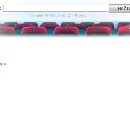
к
На сайте: 764105 статей, 327779 фото.
ория