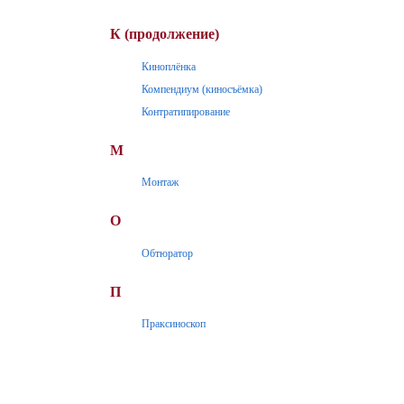
К (продолжение)
Киноплёнка
Компендиум (киносъёмка)
Контратипирование
М
Монтаж
О
Обтюратор
П
Праксиноскоп