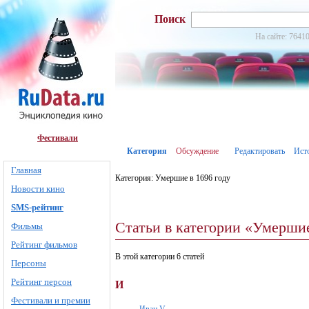
Поиск
На сайте: 76410
Фестивали
Категория
Обсуждение
Редактировать
Ист
Главная
Категория: Умершие в 1696 году
Новости кино
SMS-рейтинг
Статьи в категории «Умершие
Фильмы
Рейтинг фильмов
В этой категории 6 статей
Персоны
Рейтинг персон
И
Фестивали и премии