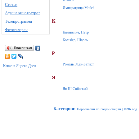
Иван V
Статьи
Императрица Мэйсё
Афиша кинотеатров
К
Телепрограмма
Фотогалереи
Канавелич, Пётр
Кольбер, Шарль
Поделиться
Р
Роколь, Жан-Батист
Канал в Яндекс.Дзен
Я
Ян III Собеский
Категории
:
Персоналии по годам смерти
|
1696 год