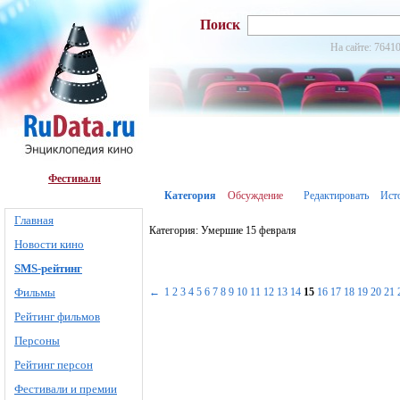
Поиск
На сайте: 76410
Фестивали
Категория
Обсуждение
Редактировать
Ист
Главная
Категория: Умершие 15 февраля
Новости кино
SMS-рейтинг
Фильмы
←
1
2
3
4
5
6
7
8
9
10
11
12
13
14
15
16
17
18
19
20
21
Рейтинг фильмов
Персоны
Рейтинг персон
Фестивали и премии