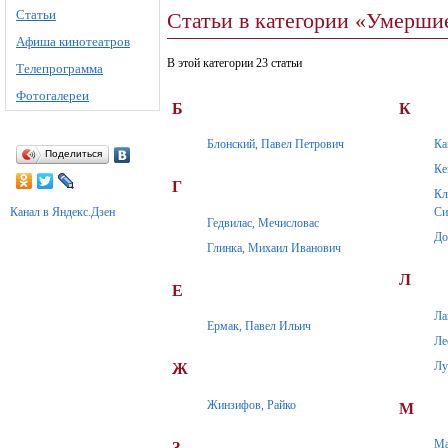
Статьи
Статьи в категории «Умерши
Афиша кинотеатров
В этой категории 23 статьи
Телепрограмма
Фотогалереи
Б
К
Блонский, Павел Петрович
Ка
Поделиться
Ке
Г
Кл
Канал в Яндекс.Дзен
Си
Гедвилас, Мечисловас
До
Глинка, Михаил Иванович
Л
Е
Ла
Ермак, Павел Ильич
Ле
Лу
Ж
Жинзифов, Райко
М
Ма
З