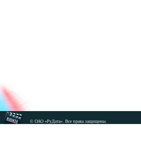
© ОАО «РуДата». Все права защищены.
Копирование любых материалов сайта, кроме GNU FDL,
допускается только с разрешения администрации.