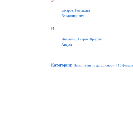
Захаров, Ростислав
Владимирович
И
Иценплиц, Генрих Фридрих
Август
Категории
:
Персоналии по датам смерти
|
15 феврал