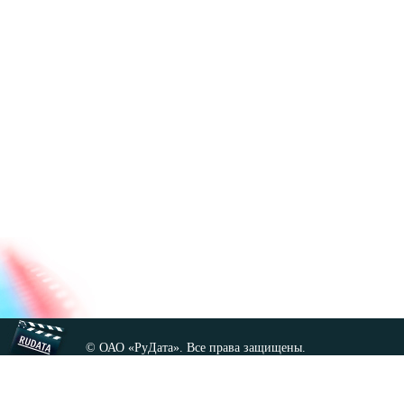
© ОАО «РуДата». Все права защищены.
Копирование любых материалов сайта, кроме GNU FDL,
допускается только с разрешения администрации.