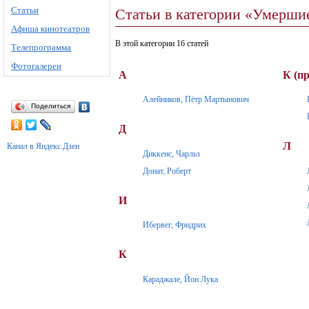
Статьи
Статьи в категории «Умерши
Афиша кинотеатров
В этой категории 16 статей
Телепрограмма
Фотогалереи
А
К (п
Алейников, Пётр Мартынович
Поделиться
Д
Л
Канал в Яндекс.Дзен
Диккенс, Чарльз
Донат, Роберт
И
Ибервег, Фридрих
К
Караджале, Йон Лука