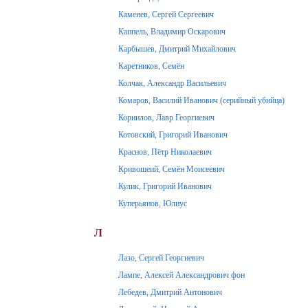
Каменев, Сергей Сергеевич
Каппель, Владимир Оскарович
Карбышев, Дмитрий Михайлович
Каретников, Семён
Колчак, Александр Васильевич
Комаров, Василий Иванович (серийный убийца)
Корнилов, Лавр Георгиевич
Котовский, Григорий Иванович
Краснов, Пётр Николаевич
Кривошеий, Семён Моисеевич
Кулик, Григорий Иванович
Куперьянов, Юлиус
Л
Лазо, Сергей Георгиевич
Лампе, Алексей Александрович фон
Лебедев, Дмитрий Антонович