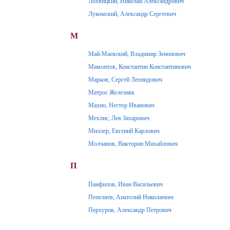
Лохвицкий, Николай Александрович
Лукомский, Александр Сергеевич
М
Май-Маевский, Владимир Зенонович
Мамонтов, Константин Константинович
Марков, Сергей Леонидович
Матрос Железняк
Махно, Нестор Иванович
Мехлис, Лев Захарович
Миллер, Евгений Карлович
Молчанов, Викторин Михайлович
П
Панфилов, Иван Васильевич
Пепеляев, Анатолий Николаевич
Перхуров, Александр Петрович