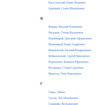
Богословский, Борис Петрович
Будённый, Семён Михайлович
В
Ваврик, Василий Романович
Васильев, Степан Васильевич
Вержбицкий, Григорий Афанасьевич
Вилькицкий, Борис Андреевич
Вишневский, Евгений Кондратьевич
Войцеховский, Сергей Николаевич
Ворошилов, Климент Ефремович
Вострецов, Степан Сергеевич
Врангель, Пётр Николаевич
Г
Гавро, Лайош
Галлер, Лев Михайлович
Гамарник, Ян Борисович