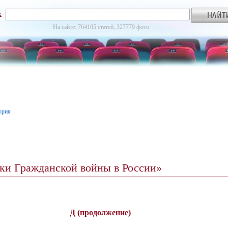
к
На сайте: 764105 статей, 327779 фото.
ория
ики Гражданской войны в России»
Д (продолжение)