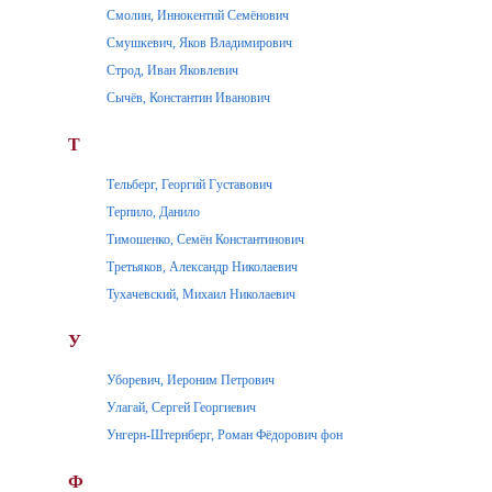
Смолин, Иннокентий Семёнович
Смушкевич, Яков Владимирович
Строд, Иван Яковлевич
Сычёв, Константин Иванович
Т
Тельберг, Георгий Густавович
Терпило, Данило
Тимошенко, Семён Константинович
Третьяков, Александр Николаевич
Тухачевский, Михаил Николаевич
У
Уборевич, Иероним Петрович
Улагай, Сергей Георгиевич
Унгерн-Штернберг, Роман Фёдорович фон
Ф