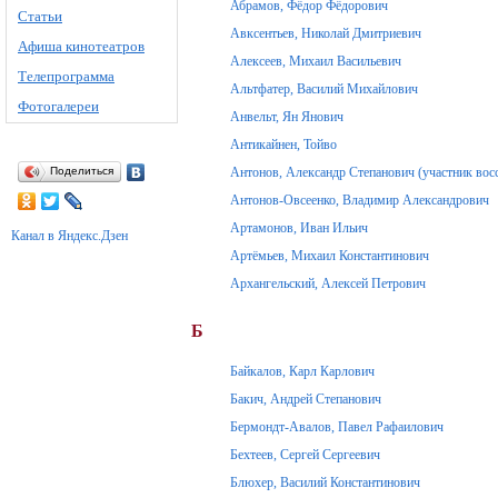
Абрамов, Фёдор Фёдорович
Статьи
Авксентьев, Николай Дмитриевич
Афиша кинотеатров
Алексеев, Михаил Васильевич
Телепрограмма
Альтфатер, Василий Михайлович
Фотогалереи
Анвельт, Ян Янович
Антикайнен, Тойво
Поделиться
Антонов, Александр Степанович (участник вос
Антонов-Овсеенко, Владимир Александрович
Артамонов, Иван Ильич
Канал в Яндекс.Дзен
Артёмьев, Михаил Константинович
Архангельский, Алексей Петрович
Б
Байкалов, Карл Карлович
Бакич, Андрей Степанович
Бермондт-Авалов, Павел Рафаилович
Бехтеев, Сергей Сергеевич
Блюхер, Василий Константинович