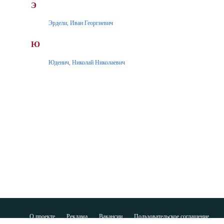
Э
Эрдели, Иван Георгиевич
Ю
Юденич, Николай Николаевич
О проекте
Реклама
Вакансии
Пользовательское соглашение