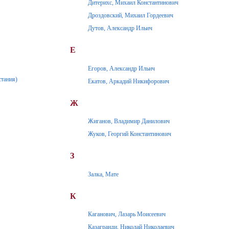
Дитерихс, Михаил Константинович
Дроздовский, Михаил Гордеевич
Дутов, Александр Ильич
Е
Егоров, Александр Ильич
стания)
Екатов, Аркадий Никифорович
Ж
Жиганов, Владимир Данилович
Жуков, Георгий Константинович
З
Залка, Мате
К
Каганович, Лазарь Моисеевич
Казагранди, Николай Николаевич