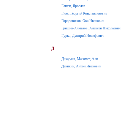
Гашек, Ярослав
Гинс, Георгий Константинович
Городовиков, Ока Иванович
Гришин-Алмазов, Алексей Николаевич
Гурко, Дмитрий Иосифович
Д
Дахадаев, Магомед-Али
Деникин, Антон Иванович