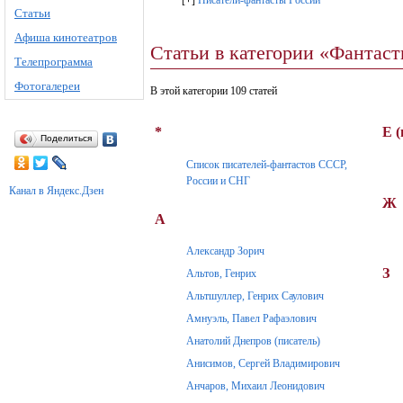
[
+
]
Писатели-фантасты России
Статьи
Афиша кинотеатров
Статьи в категории «Фантас
Телепрограмма
Фотогалереи
В этой категории 109 статей
*
Е 
Поделиться
Список писателей-фантастов СССР,
России и СНГ
Канал в Яндекс.Дзен
Ж
А
Александр Зорич
З
Альтов, Генрих
Альтшуллер, Генрих Саулович
Амнуэль, Павел Рафаэлович
Анатолий Днепров (писатель)
Анисимов, Сергей Владимирович
Анчаров, Михаил Леонидович