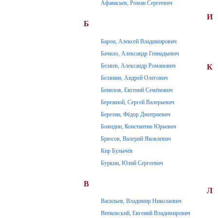
Афанасьев, Роман Сергеевич
И
Б
Барон, Алексей Владимирович
Бачило, Александр Геннадьевич
Беляев, Александр Романович
К
Белянин, Андрей Олегович
Бенилов, Евгений Семёнович
Бережной, Сергей Валерьевич
Березин, Фёдор Дмитриевич
Бояндин, Константин Юрьевич
Брюсов, Валерий Яковлевич
Кир Булычёв
Буркин, Юлий Сергеевич
В
Л
Васильев, Владимир Николаевич
Витковский, Евгений Владимирович