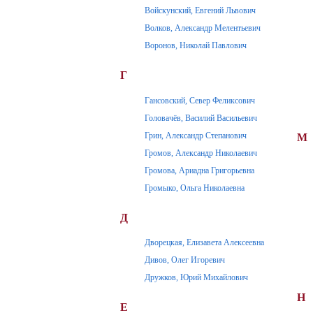
Войскунский, Евгений Львович
Волков, Александр Мелентьевич
Воронов, Николай Павлович
Г
Гансовский, Север Феликсович
Головачёв, Василий Васильевич
Грин, Александр Степанович
М
Громов, Александр Николаевич
Громова, Ариадна Григорьевна
Громыко, Ольга Николаевна
Д
Дворецкая, Елизавета Алексеевна
Дивов, Олег Игоревич
Дружков, Юрий Михайлович
Н
Е