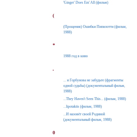
'Ginger' Does Em' All (фильм)
(
(Прощения) Ошибки Пипилотти (фильм,
1988)
*
1988 год в кино
.
... и Горбунова не забудьте (фрагменты
одной судьбы) (документальный фильм,
1988)
...They Haven't Seen This... (фильм, 1988)
...lipotaktis (фильм, 1988)
...И назовёт своей Родиной
(документальный фильм, 1988)
0