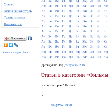
Ад
Бд
Вд
Гд
Дд
Ед
Жд
Зд
Ид
Кд
Статьи
Аж
Бж
Вж
Гж
Дж
Еж
Жж
Зж
Иж
Кж
Афиша кинотеатров
Аи
Би
Ви
Ги
Ди
Еи
Жи
Зи
Ии
Ки
Ал
Бл
Вл
Гл
Дл
Ел
Жл
Зл
Ил
Кл
Телепрограмма
Ан
Бн
Вн
Гн
Дн
Ен
Жн
Зн
Ин
Кн
Фотогалереи
Ап
Бп
Вп
Гп
Дп
Еп
Жп
Зп
Ип
Кп
Ас
Бс
Вс
Гс
Дс
Ес
Жс
Зс
Ис
Кс
Ау
Бу
Ву
Гу
Ду
Еу
Жу
Зу
Иу
Ку
Поделиться
Ах
Бх
Вх
Гх
Дх
Ех
Жх
Зх
Их
Кх
Ач
Бч
Вч
Гч
Дч
Еч
Жч
Зч
Ич
Кч
Ащ
Бщ
Вщ
Гщ
Дщ
Ещ
Жщ
Зщ
Ищ
Кщ
Канал в Яндекс.Дзен
Аю
Бю
Вю
Гю
Дю
Ею
Жю
Зю
Ию
Кю
(предыдущие 200) (
следующие 200
)
Статьи в категории «Фильмы 
В этой категории 200 статей
'
'68 (фильм, 1988)