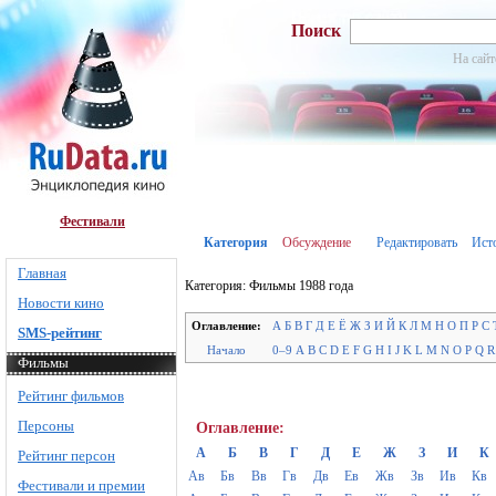
Поиск
На сайт
Фестивали
Категория
Обсуждение
Редактировать
Ист
Главная
Категория: Фильмы 1988 года
Новости кино
Оглавление:
А
Б
В
Г
Д
Е
Ё
Ж
З
И
Й
К
Л
М
Н
О
П
Р
С
SMS-рейтинг
Начало
0–9
A
B
C
D
E
F
G
H
I
J
K
L
M
N
O
P
Q
R
Фильмы
Рейтинг фильмов
Персоны
Оглавление:
А
Б
В
Г
Д
Е
Ж
З
И
К
Рейтинг персон
Ав
Бв
Вв
Гв
Дв
Ев
Жв
Зв
Ив
Кв
Фестивали и премии