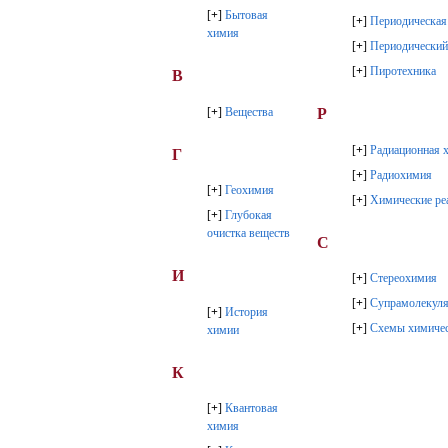
[
+
]
Бытовая
[
+
]
Периодическая
химия
[
+
]
Периодический
[
+
]
Пиротехника
В
[
+
]
Вещества
Р
[
+
]
Радиационная 
Г
[
+
]
Радиохимия
[
+
]
Геохимия
[
+
]
Химические ре
[
+
]
Глубокая
очистка веществ
С
И
[
+
]
Стереохимия
[
+
]
Супрамолекуля
[
+
]
История
[
+
]
Схемы химичес
химии
К
[
+
]
Квантовая
химия