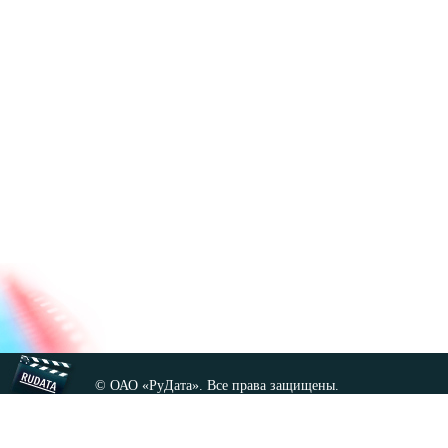
© ОАО «РуДата». Все права защищены.
Копирование любых материалов сайта, кроме GNU FDL,
допускается только с разрешения администрации.