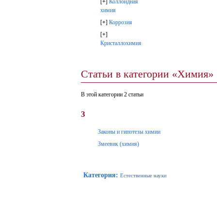
[
+
]
Коллоидная
химия
[
+
]
Коррозия
[
+
]
Кристаллохимия
Статьи в категории «Химия»
В этой категории 2 статьи
З
Законы и гипотезы химии
Змеевик (химия)
Категория
:
Естественные науки