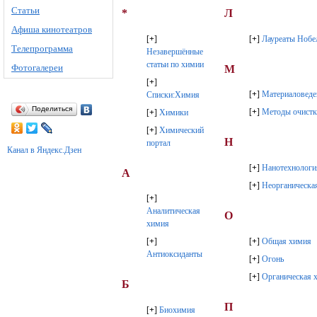
Статьи
*
Л
Афиша кинотеатров
[
+
]
[
+
]
Лауреаты Нобе
Телепрограмма
Незавершённые
статьи по химии
Фотогалереи
М
[
+
]
[
+
]
Материаловеде
Списки:Химия
Поделиться
[
+
]
Методы очистк
[
+
]
Химики
[
+
]
Химический
Н
портал
Канал в Яндекс.Дзен
[
+
]
Нанотехнологи
А
[
+
]
Неорганическа
[
+
]
Аналитическая
О
химия
[
+
]
Общая химия
[
+
]
Антиоксиданты
[
+
]
Огонь
[
+
]
Органическая 
Б
П
[
+
]
Биохимия