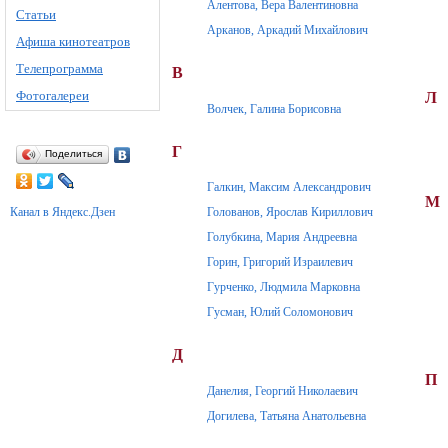
Алентова, Вера Валентиновна
Статьи
Арканов, Аркадий Михайлович
Афиша кинотеатров
Телепрограмма
В
Фотогалереи
Л
Волчек, Галина Борисовна
Г
Поделиться
Галкин, Максим Александрович
М
Канал в Яндекс.Дзен
Голованов, Ярослав Кириллович
Голубкина, Мария Андреевна
Горин, Григорий Израилевич
Гурченко, Людмила Марковна
Гусман, Юлий Соломонович
Д
П
Данелия, Георгий Николаевич
Догилева, Татьяна Анатольевна