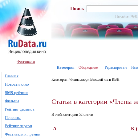
Поиск
На сайте: 7641
Фестивали
Категория
Обсуждение
Редактировать
Ист
Главная
Категория: Члены жюри Высшей лиги КВН
Новости кино
SMS-рейтинг
Статьи в категории «Члены
Фильмы
Рейтинг фильмов
В этой категории 52 статьи
Персоны
Рейтинг персон
А
К 
Фестивали и премии