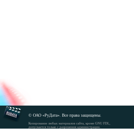
© ОАО «РуДата». Все права защищены.
Копирование любых материалов сайта, кроме GNU FDL,
допускается только с разрешения администрации.