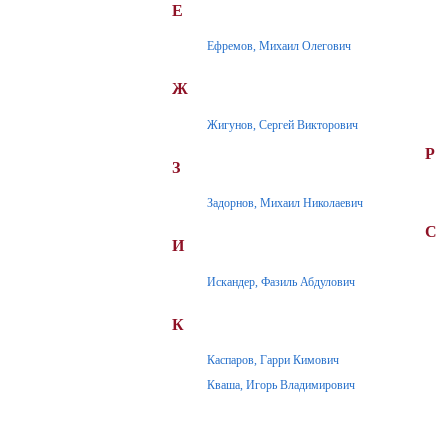
Е
Ефремов, Михаил Олегович
Ж
Жигунов, Сергей Викторович
Р
З
Задорнов, Михаил Николаевич
С
И
Искандер, Фазиль Абдулович
К
Каспаров, Гарри Кимович
Кваша, Игорь Владимирович