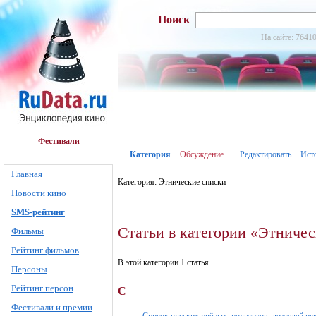
Поиск
На сайте: 76410
Фестивали
Категория
Обсуждение
Редактировать
Ист
Главная
Категория: Этнические списки
Новости кино
SMS-рейтинг
Статьи в категории «Этниче
Фильмы
Рейтинг фильмов
В этой категории 1 статья
Персоны
Рейтинг персон
С
Фестивали и премии