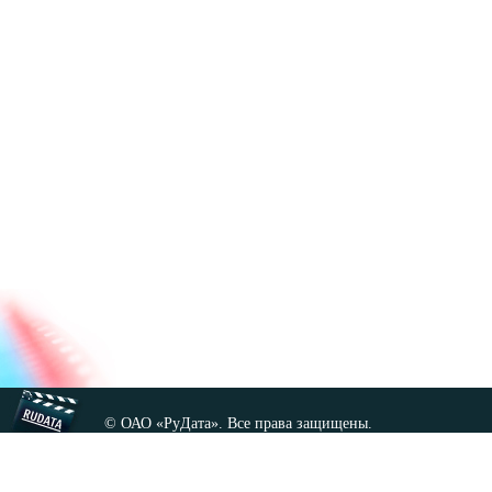
© ОАО «РуДата». Все права защищены.
Копирование любых материалов сайта, кроме GNU FDL,
допускается только с разрешения администрации.