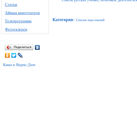
Список русских учёных, политиков, деятелей ис
Статьи
Афиша кинотеатров
Категория
:
Списки персоналий
Телепрограмма
Фотогалереи
Поделиться
Канал в Яндекс.Дзен