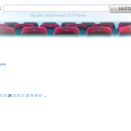
к
На сайте: 764105 статей, 327779 фото.
ория
22
23
24
25
26
27
28
29
30
31
→