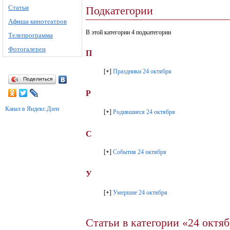
Статьи
Подкатегории
Афиша кинотеатров
В этой категории 4 подкатегории
Телепрограмма
Фотогалереи
П
[
+
]
Праздники 24 октября
Поделиться
Р
Канал в Яндекс.Дзен
[
+
]
Родившиеся 24 октября
С
[
+
]
События 24 октября
У
[
+
]
Умершие 24 октября
Статьи в категории «24 октя