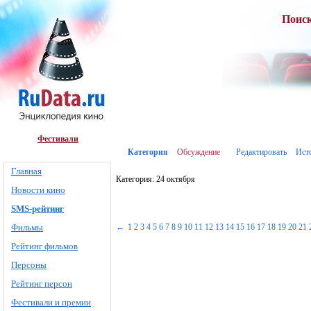
Поис
Фестивали
Категория
Обсуждение
Редактировать
Ист
Главная
Категория: 24 октября
Новости кино
SMS-рейтинг
Фильмы
←
1
2
3
4
5
6
7
8
9
10
11
12
13
14
15
16
17
18
19
20
21
Рейтинг фильмов
Персоны
Рейтинг персон
Фестивали и премии