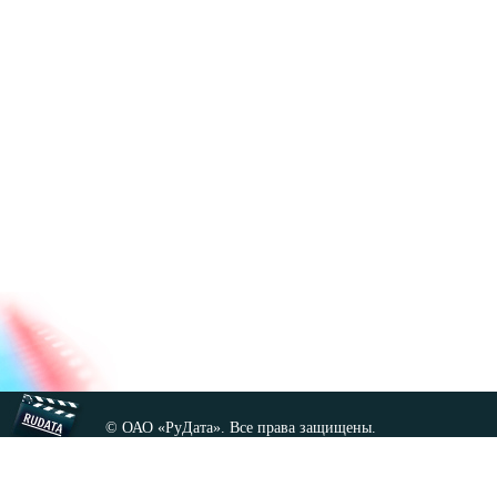
© ОАО «РуДата». Все права защищены.
Копирование любых материалов сайта, кроме GNU FDL,
допускается только с разрешения администрации.