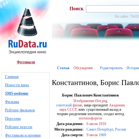
Поиск
На сайте: 76410
Фестивали
Статья
Обсуждение
Редактировать
Истори
Главная
Константинов, Борис Павл
Новости кино
SMS-рейтинг
Борис Павлович Константинов
Изображение:Dot.png
Фильмы
советский
физик
, вице-президент
Академии
наук СССР
, внёс существенный вклад в
Рейтинг фильмов
теорию разделения изотопов, создал метод
Персоны
изотахофореза
Дата рождения:
6 июля
1910
Рейтинг персон
Место рождения:
Санкт-Петербург
,
Россия
Фестивали и премии
Дата смерти:
9 июля
1969