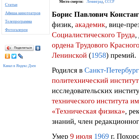
Место смерти:
Ленинград
,
СССР
Статьи
Борис Павлович Констан
Афиша кинотеатров
Телепрограмма
физик,
академик
, вице-пр
Фотогалереи
Социалистического Труда
,
ордена Трудового Красног
Поделиться
Ленинской
(
1958
) премий.
Канал в Яндекс.Дзен
Родился в
Санкт-Петербург
политехнический институт
исследовательских инстит
технического института и
«Техническая физика»
, ре
знаний, член редакционно
Умер
9 июля
1969
г. Похор