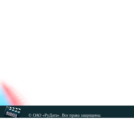
© ОАО «РуДата». Все права защищены.
Копирование любых материалов сайта, кроме GNU FDL,
допускается только с разрешения администрации.