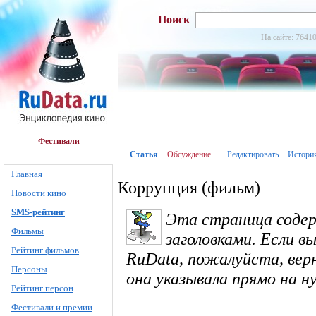
Поиск
На сайте: 76410
Фестивали
Статья
Обсуждение
Редактировать
Истори
Главная
Коррупция (фильм)
Новости кино
SMS-рейтинг
Эта страница соде
Фильмы
заголовками. Если в
Рейтинг фильмов
RuData, пожалуйста, вер
Персоны
она указывала прямо на 
Рейтинг персон
Фестивали и премии