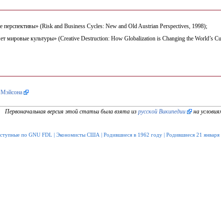
перспективы» (Risk and Business Cycles: New and Old Austrian Perspectives, 1998);
 мировые культуры» (Creative Destruction: How Globalization is Changing the World’s Cul
а Мэйсона
Первоначальная версия этой статьи была взята из
русской Википедии
на условия
оступные по GNU FDL
|
Экономисты США
|
Родившиеся в 1962 году
|
Родившиеся 21 января