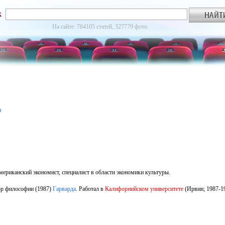
к
На сайте: 764105 статей, 327779 фото.
я
мериканский экономист, специалист в области экономики культуры.
ор философии (1987)
Гарварда
. Работал в
Калифорнийском университете
(Ирвин; 1987-1