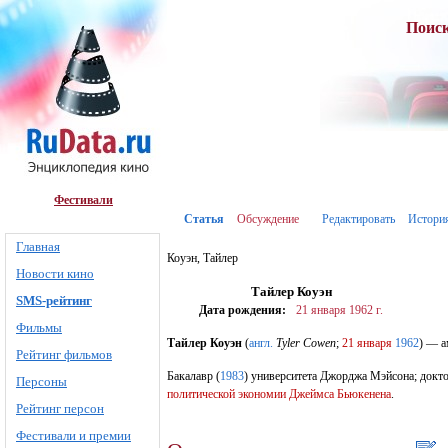
Поис
Фестивали
Статья
Обсуждение
Редактировать
Истори
Главная
Коуэн, Тайлер
Новости кино
Тайлер Коуэн
SMS-рейтинг
Дата рождения:
21 января
1962 г.
Фильмы
Тайлер Коуэн
(
англ.
Tyler Cowen
;
21 января
1962
) — а
Рейтинг фильмов
Бакалавр (
1983
) университета Джорджа Мэйсона; докт
Персоны
политической экономии Джеймса Бьюкенена
.
Рейтинг персон
Фестивали и премии