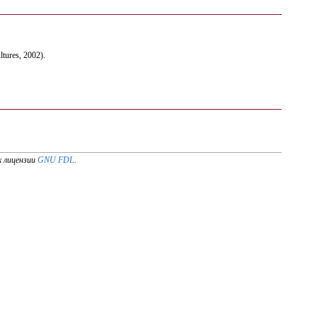
tures, 2002).
х лицензии
GNU FDL
.