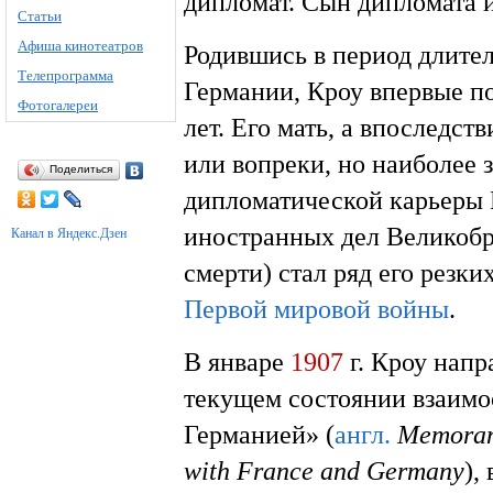
дипломат. Сын дипломата 
Статьи
Афиша кинотеатров
Родившись в период длите
Телепрограмма
Германии, Кроу впервые п
Фотогалереи
лет. Его мать, а впоследст
или вопреки, но наиболее
Поделиться
дипломатической карьеры 
иностранных дел Великоб
Канал в Яндекс.Дзен
смерти) стал ряд его резк
Первой мировой войны
.
В январе
1907
г. Кроу напр
текущем состоянии взаим
Германией» (
англ.
Memorand
with France and Germany
),