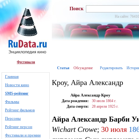
Поиск
На сайте: 76410
Фестивали
Статья
Обсуждение
Редактировать
Истори
Главная
Кроу, Айра Александр
Новости кино
SMS-рейтинг
Айра Александр Кроу
Дата рождения:
30 июля
1864 г.
Фильмы
Дата смерти:
28 апреля
1925 г.
Рейтинг фильмов
Айра Александр Барби У
Персоны
Рейтинг персон
Wichart Crowe
;
30 июля
18
Фестивали и премии