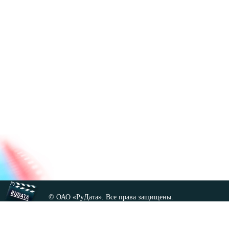
© ОАО «РуДата». Все права защищены.
Копирование любых материалов сайта, кроме GNU FDL,
допускается только с разрешения администрации.