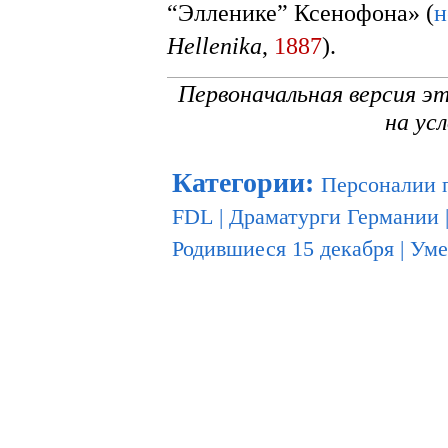
“Элленике” Ксенофона» (
н
Hellenika
,
1887
).
Первоначальная версия э
на ус
Категории
:
Персоналии 
FDL
|
Драматурги Германии
Родившиеся 15 декабря
|
Уме