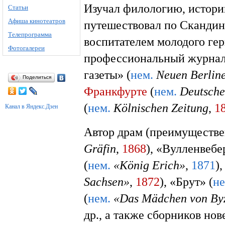
Изучал филологию, истори
Статьи
Афиша кинотеатров
путешествовал по Сканди
Телепрограмма
воспитателем молодого ге
Фотогалереи
профессиональный журнали
газеты» (
нем.
Neuen Berline
Поделиться
Франкфурте
(
нем.
Deutsche
(
нем.
Kölnischen Zeitung
,
1
Канал в Яндекс.Дзен
Автор драм (преимуществе
Gräfin
,
1868
), «Вулленвебе
(
нем.
«König Erich»
,
1871
)
Sachsen»
,
1872
), «Брут» (
не
(
нем.
«Das Mädchen von By
др., а также сборников но