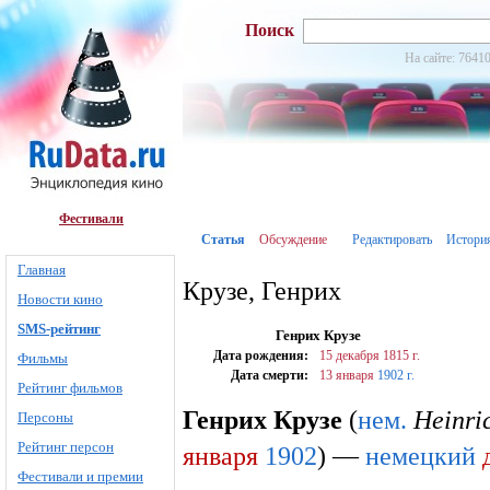
Поиск
На сайте: 76410
Фестивали
Статья
Обсуждение
Редактировать
Истори
Главная
Крузе, Генрих
Новости кино
SMS-рейтинг
Генрих Крузе
Дата рождения:
15 декабря
1815 г.
Фильмы
Дата смерти:
13 января
1902 г.
Рейтинг фильмов
Генрих Крузе
(
нем.
Heinri
Персоны
Рейтинг персон
января
1902
) —
немецкий
Фестивали и премии