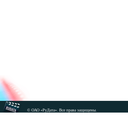
© ОАО «РуДата». Все права защищены.
Копирование любых материалов сайта, кроме GNU FDL,
допускается только с разрешения администрации.