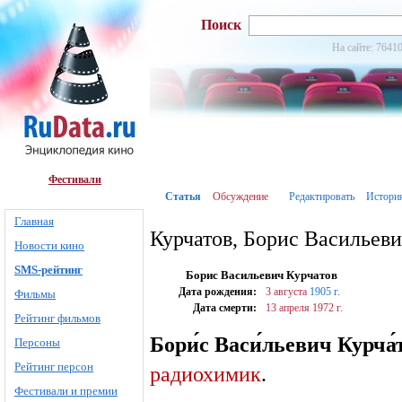
Поиск
На сайте: 76410
Фестивали
Статья
Обсуждение
Редактировать
Истори
Главная
Курчатов, Борис Васильев
Новости кино
SMS-рейтинг
Борис Васильевич Курчатов
Дата рождения:
3 августа
1905 г.
Фильмы
Дата смерти:
13 апреля
1972 г.
Рейтинг фильмов
Бори́с Васи́льевич Курча́
Персоны
Рейтинг персон
радиохимик
.
Фестивали и премии