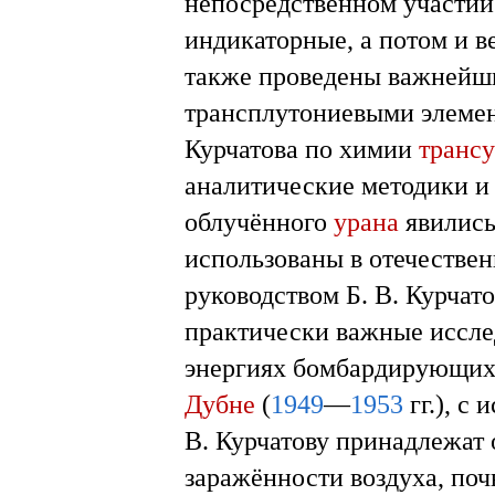
непосредственном участии
индикаторные, а потом и 
также проведены важнейши
трансплутониевыми элеме
Курчатова по химии
транс
аналитические методики и
облучённого
урана
явились
использованы в отечестве
руководством Б. В. Курчат
практически важные иссле
энергиях бомбардирующих
Дубне
(
1949
—
1953
гг.), с
В. Курчатову принадлежат
заражённости воздуха, по