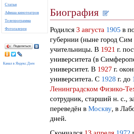
Статьи
Биография
Афиша кинотеатров
Телепрограмма
Родился
3 августа
1905
в п
Фотогалереи
губернии (ныне город Сим
Поделиться
учительницы. В
1921
г. по
университета (в Симферопо
Канал в Яндекс.Дзен
университет. В
1927
г. око
университета. С
1928
г. до
Ленинградском Физико-Те
сотрудник, старший н. с.,
переведён в
Москву
, в Лаб
дней.
Скончался
13 апреля
1972
г