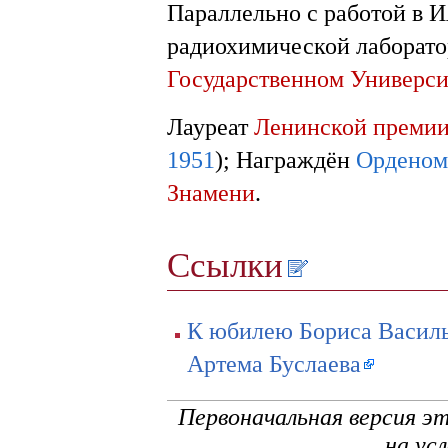
Параллельно с работой в 
радиохимической лаборат
Государственном Универси
Лауреат
Ленинской преми
1951
); Награждён
Орденом
Знамени
.
Ссылки
К юбилею Бориса Василь
Артема Буслаева
Первоначальная версия э
на ус