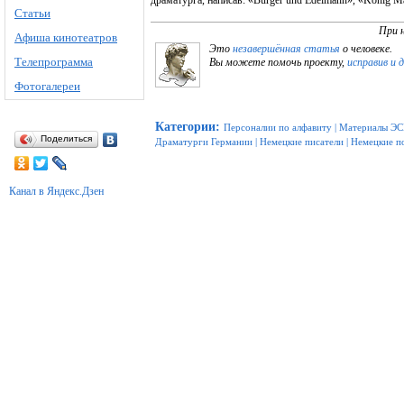
драматурга, написав: «Bürger und Edelmann», «König 
Статьи
При 
Афиша кинотеатров
Это
незавершённая статья
о человеке.
Телепрограмма
Вы можете помочь проекту,
исправив и 
Фотогалереи
Категории
:
Персоналии по алфавиту
|
Материалы ЭС
Поделиться
Драматурги Германии
|
Немецкие писатели
|
Немецкие п
Канал в Яндекс.Дзен