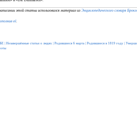
Mammon» и «Die Dithmarsen».
написании этой статьи использовался материал из
Энциклопедического словаря Брокг
дополнив её
.
БЕ
|
Незавершённые статьи о людях
|
Родившиеся 6 марта
|
Родившиеся в 1819 году
|
Умерши
оэты