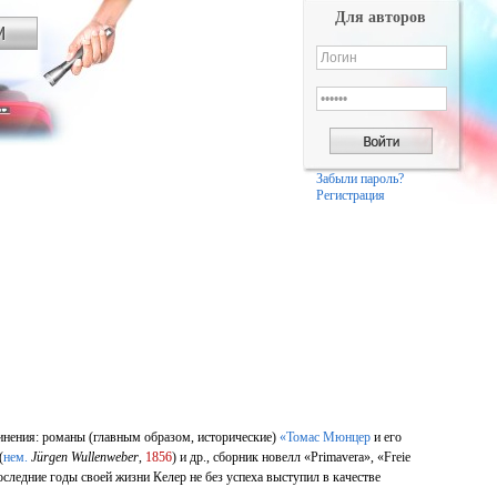
Для авторов
Забыли пароль?
Регистрация
чинения: романы (главным образом, исторические)
«Томас Мюнцер
и его
(
нем.
Jürgen Wullenweber
,
1856
) и др., сборник новелл «Primavera», «Freie
оследние годы своей жизни Келер не без успеха выступил в качестве