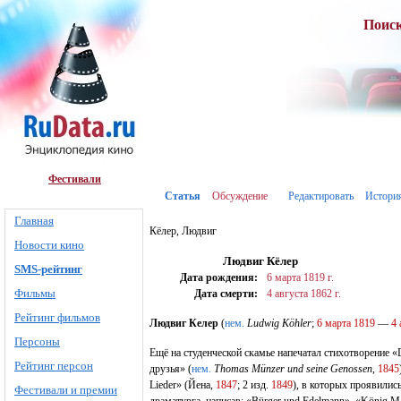
Поис
Фестивали
Статья
Обсуждение
Редактировать
Истори
Главная
Кёлер, Людвиг
Новости кино
Людвиг Кёлер
SMS-рейтинг
Дата рождения:
6 марта
1819 г.
Фильмы
Дата смерти:
4 августа
1862 г.
Рейтинг фильмов
Людвиг Келер
(
нем.
Ludwig Köhler
;
6 марта
1819
—
4 
Персоны
Ещё на студенческой скамье напечатал стихотворение «D
Рейтинг персон
друзья» (
нем.
Thomas Münzer und seine Genossen
,
1845
Lieder» (Йена,
1847
; 2 изд.
1849
), в которых проявилис
Фестивали и премии