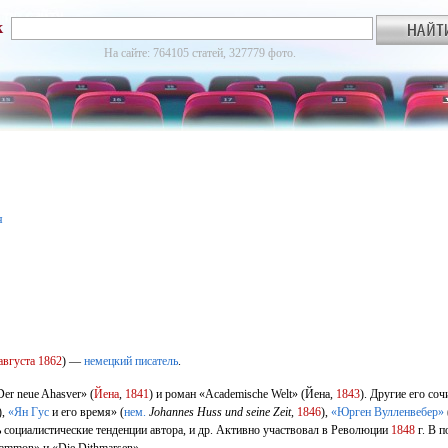
к
На сайте: 764105 статей, 327779 фото.
я
августа
1862
) —
немецкий
писатель
.
er neue Ahasver» (
Йена
,
1841
) и роман «Academische Welt» (Йена,
1843
). Другие его со
),
«Ян Гус
и его время» (
нем.
Johannes Huss und seine Zeit
,
1846
),
«Юрген Вулленвебер»
ь социалистические тенденции автора, и др. Активно участвовал в Революции
1848
г. В п