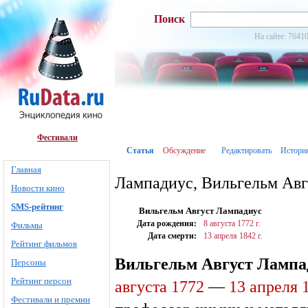
Поиск
На сайте: 76410
Фестивали
Статья
Обсуждение
Редактировать
Истори
Главная
Лампадиус, Вильгельм Авг
Новости кино
SMS-рейтинг
Вильгельм Август Лампадиус
Дата рождения:
8 августа
1772 г.
Фильмы
Дата смерти:
13 апреля
1842 г.
Рейтинг фильмов
Вильгельм Август Лампа
Персоны
Рейтинг персон
августа
1772
—
13 апреля
Фестивали и премии