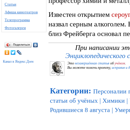
профессор химии и металл
Статьи
Афиша кинотеатров
Известен открытием
сероу
Телепрограмма
назвал серным алкоголем. 
Фотогалереи
близ Фрейберга основал пе
Поделиться
При написании эт
Энциклопедического 
Канал в Яндекс.Дзен
Это
незавершённая статья
об
учёном
.
Вы можете помочь проекту,
исправив и 
Категории
:
Персоналии 
статьи об учёных
|
Химики
|
Родившиеся 8 августа
|
Умерш