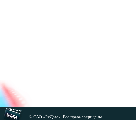
© ОАО «РуДата». Все права защищены.
Копирование любых материалов сайта, кроме GNU FDL,
допускается только с разрешения администрации.