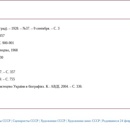
д). – 1928. – №37. – 9 сентября. – С. 3
957
С. 900-901
тецтво, 1968
230
. – С. 357
. – С. 755
стецтво України в біографіях. К.: АВДІ, 2004. – С. 336.
ы СССР
|
Сценаристы СССР
|
Художники СССР
|
Художники кино СССР
|
Родившиеся 24 фев