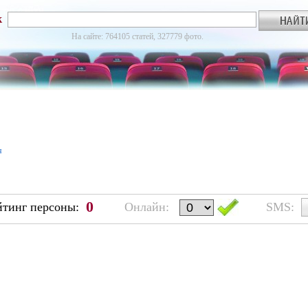
к
На сайте: 764105 статей, 327779 фото.
я
0
йтинг персоны:
Онлайн:
SMS: