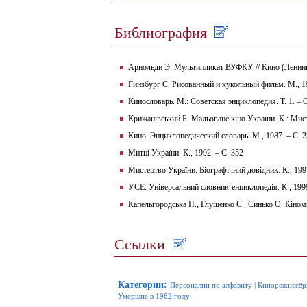
Библиография
Арнольди Э. Мультипликат ВУФКУ // Кино (Ленингра
Гинзбург С. Рисованный и кукольный фильм. М., 1
Кинословарь. М.: Советская энциклопедия. Т. 1. – 
Крижанівський Б. Мальоване кіно України. К.: Мис
Кино: Энциклопедический словарь. М., 1987. – С. 
Митці України. К., 1992. – С. 352
Мистецтво України: Біографічний довідник. К., 1997
УСЕ: Універсальний словник-енциклопедія. К., 1999
Капельгородська Н., Глущенко Є., Синько О. Кіноми
Ссылки
Категории
:
Персоналии по алфавиту
|
Кинорежиссёр
Умершие в 1962 году