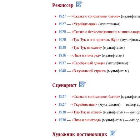
Режиссёр
1927
—
«Сказка о соломенном бычке»
(мультфиль
1927
—
«Украйнизация»
(мультфильм)
1928
—
«Сказка о белке-хозяюшке и мышке-злоде
1928
—
«Тук-Тук и его приятель Жук»
(мультфиль
1930
—
«Тук-Тук на охоте»
(мультфильм)
1936
—
«Лиса и виноград»
(мультфильм)
1937
—
«Серебряный дождь»
(мультфильм)
1940
—
«В кукольной стране»
(мультфильм)
Сценарист
1927
—
«Сказка о соломенном бычке»
(мультфил
1927
—
«Украйнизация»
(мультфильм) —
автор с
1930
—
«Тук-Тук на охоте»
(мультфильм) —
автор
1936
—
«Лиса и виноград»
(мультфильм) —
автор
Художник-постановщик