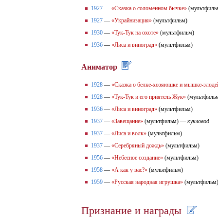
1927
—
«Сказка о соломенном бычке»
(мультфиль
1927
—
«Украйнизация»
(мультфильм)
1930
—
«Тук-Тук на охоте»
(мультфильм)
1936
—
«Лиса и виноград»
(мультфильм)
Аниматор
1928
—
«Сказка о белке-хозяюшке и мышке-злоде
1928
—
«Тук-Тук и его приятель Жук»
(мультфиль
1936
—
«Лиса и виноград»
(мультфильм)
1937
—
«Завещание»
(мультфильм) —
кукловод
1937
—
«Лиса и волк»
(мультфильм)
1937
—
«Серебряный дождь»
(мультфильм)
1956
—
«Небесное создание»
(мультфильм)
1958
—
«А как у вас?»
(мультфильм)
1959
—
«Русская народная игрушка»
(мультфильм
Признание и награды