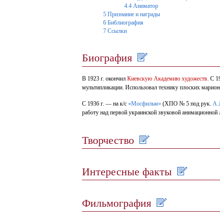
4.4
Аниматор
5
Признание и награды
6
Библиография
7
Ссылки
Биография
В 1923 г. окончил
Киевскую Академию художеств
. С 
мультипликации. Использовал технику плоских марионе
С 1936 г. — на к/с
«Мосфильм»
(ХПО № 5 под рук.
А.
работу над первой украинской звуковой анимационной 
Творчество
Интересные факты
Фильмография