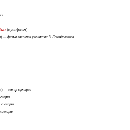
м)
йке»
(мультфильм)
м) —
фильм закончен учениками В. Левандовского
ьм) —
автор сценария
ценария
 сценария
 сценария