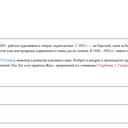
1920 г. работал художником в театрах, издательствах. С 1925 г. — на Одесской, затем на
ток (сам конструировал марионетки и станки для их съемки). В 1930—1935 гг. снимал 
Л.Птушко
), аниматор и режиссёр кукольного кино. Изобрел и внедрил в производство 
лентой «Тук-Тук и его приятель Жук», завершенной его учениками
Г.Горбачом
,
С.Гуецк