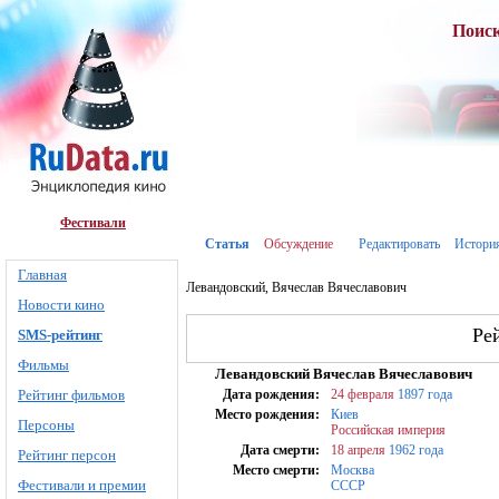
Поис
Фестивали
Статья
Обсуждение
Редактировать
Истори
Главная
Левандовский, Вячеслав Вячеславович
Новости кино
Ре
SMS-рейтинг
Фильмы
Левандовский Вячеслав Вячеславович
Рейтинг фильмов
Дата рождения:
24 февраля
1897 года
Место рождения:
Киев
Персоны
Российская империя
Дата смерти:
18 апреля
1962 года
Рейтинг персон
Место смерти:
Москва
Фестивали и премии
СССР