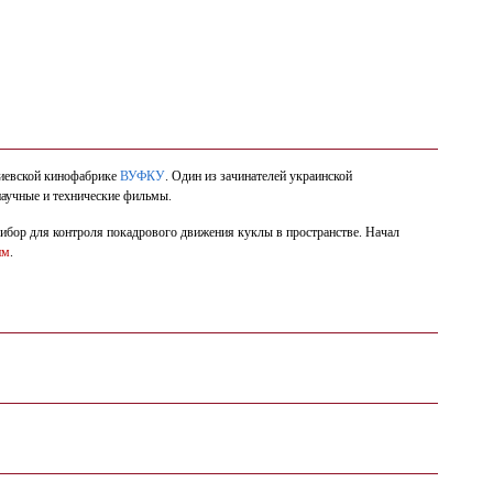
 Киевской кинофабрике
ВУФКУ
. Один из зачинателей украинской
научные и технические фильмы.
прибор для контроля покадрового движения куклы в пространстве. Начал
им
.