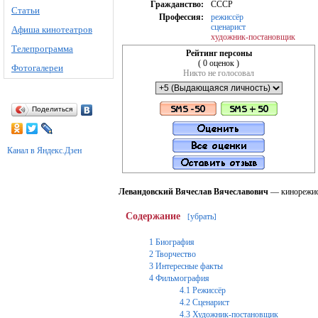
Гражданство:
СССР
Статьи
Профессия:
режиссёр
сценарист
Афиша кинотеатров
художник-постановщик
Телепрограмма
Рейтинг персоны
( 0 оценок )
Фотогалереи
Никто не голосовал
Поделиться
Канал в Яндекс.Дзен
Левандовский Вячеслав Вячеславович
— кинорежисс
Содержание
убрать
[
]
1
Биография
2
Творчество
3
Интересные факты
4
Фильмография
4.1
Режиссёр
4.2
Сценарист
4.3
Художник-постановщик