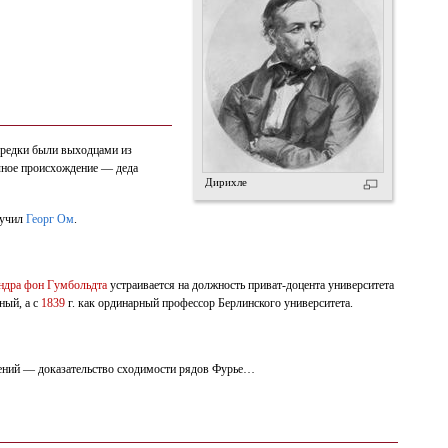
 предки были выходцами из
чное происхождение — деда
Дирихле
 учил
Георг Ом
.
ндра фон Гумбольдта
устраивается на должность приват-доцента университета
ный, а с
1839
г. как ординарный профессор Берлинского университета.
жений — доказательство сходимости рядов Фурье…