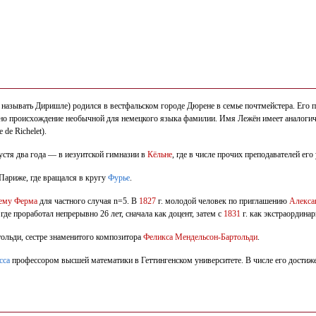
 называть Диришле) родился в вестфальском городе Дюрене в семье почтмейстера. Его
лено происхождение необычной для немецкого языка фамилии. Имя Лежён имеет аналоги
de Richelet).
пустя два года — в иезуитской гимназии в
Кёльне
, где в числе прочих преподавателей его
 Париже, где вращался в кругу
Фурье
.
ему Ферма
для частного случая n=5. В
1827
г. молодой человек по приглашению
Алекса
, где проработал непрерывно 26 лет, сначала как доцент, затем с
1831
г. как экстраординар
тольди, сестре знаменитого композитора
Феликса Мендельсон-Бартольди
.
сса
профессором высшей математики в Геттингенском университете. В числе его дости