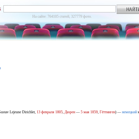
к
На сайте: 764105 статей, 327779 фото.
я
ustav Lejeune Dirichlet,
13 февраля
1805
,
Дюрен
—
5 мая
1859
,
Гёттинген
) —
немецкий
м