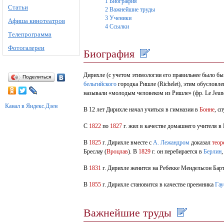
1
Биография
Статьи
2
Важнейшие труды
3
Ученики
Афиша кинотеатров
4
Ссылки
Телепрограмма
Фотогалереи
Биография
Дирихле (с учетом этимологии его правильнее было бы
Поделиться
бельгийского
городка Ришле (Richelet), этим обуслов
называли «молодым человеком из Ришле» (фр. Le Jeune 
Канал в Яндекс.Дзен
В 12 лет Дирихле начал учиться в гимназии в
Бонне
, с
С
1822
по
1827
г. жил в качестве домашнего учителя в
В
1825
г. Дирихле вместе с
А. Лежандром
доказал
теор
Бреслау (
Вроцлав
). В
1829
г. он перебирается в
Берлин
В
1831
г. Дирихле женится на Ребекке Мендельсон Бар
В
1855
г. Дирихле становится в качестве преемника
Гау
Важнейшие труды