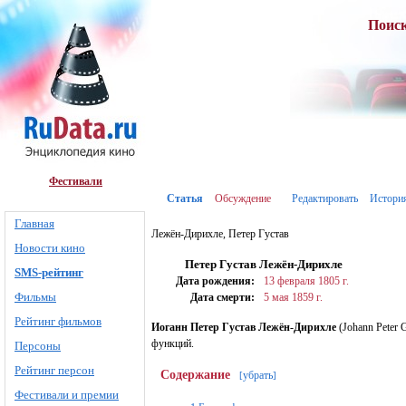
Поис
Фестивали
Статья
Обсуждение
Редактировать
Истори
Главная
Лежён-Дирихле, Петер Густав
Новости кино
Петер Густав Лежён-Дирихле
SMS-рейтинг
Дата рождения:
13 февраля
1805 г.
Фильмы
Дата смерти:
5 мая
1859 г.
Рейтинг фильмов
Иоганн Петер Густав Лежён-Дирихле
(Johann Peter G
функций.
Персоны
Рейтинг персон
Содержание
убрать
[
]
Фестивали и премии