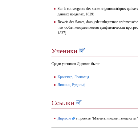
Sur la convergence des series trigonometriques qui 
данных пределах, 1829)
Beweis des Satzes, dass jede unbegrenzte arithmetisch
что любая неограниченная арифметическая прогре
1837)
Ученики
Среди учеников Дирихле были:
Кронекер, Леопольд
Липшиц, Рудольф
Ссылки
Дирихле
в проекте "Математическая генеалогия"