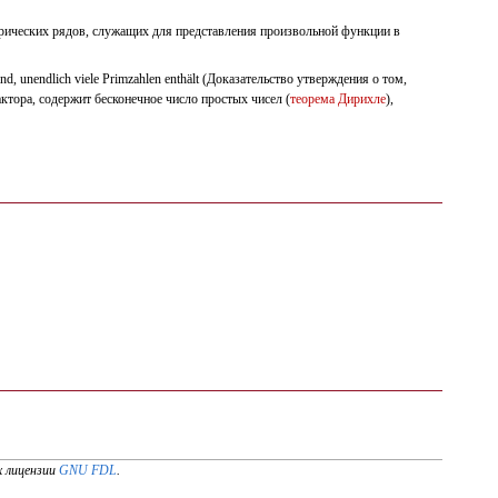
гонометрических рядов, служащих для представления произвольной функции в
sind, unendlich viele Primzahlen enthält (Доказательство утверждения о том,
ора, содержит бесконечное число простых чисел (
теорема Дирихле
),
х лицензии
GNU FDL
.