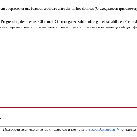
servent a representer une fonction arbitraire entre des limites donnees (О сходимости три
e Progression, deren erstes Glied und Differenz ganze Zahlen ohne gemeinschaftlichen Factor 
ссия с первым членом и шагом, являющимися целыми числами и не имеющих общего факт
.
Первоначальная версия этой статьи была взята из
русской Википедии
на условия