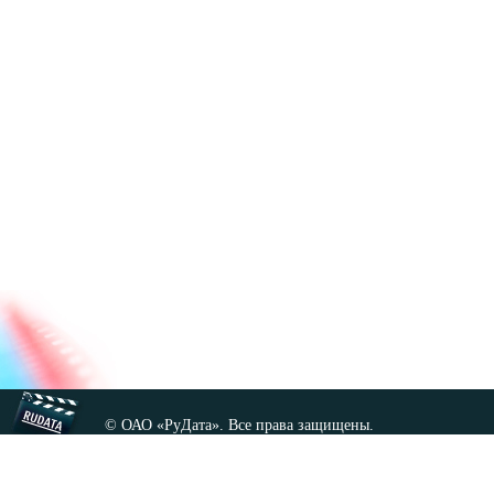
© ОАО «РуДата». Все права защищены.
Копирование любых материалов сайта, кроме GNU FDL,
допускается только с разрешения администрации.