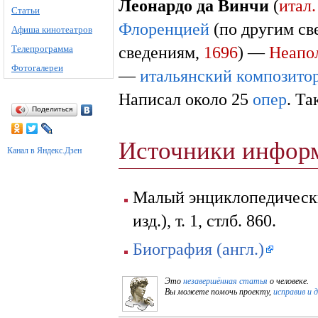
Леона́рдо да Ви́нчи
(
итал.
Статьи
Флоренцией
(по другим с
Афиша кинотеатров
сведениям,
1696
) —
Неапо
Телепрограмма
Фотогалереи
—
итальянский
композито
Написал около 25
опер
. Т
Поделиться
Источники инфор
Канал в Яндекс.Дзен
Малый энциклопедический
изд.), т. 1, стлб. 860.
Биография (англ.)
Это
незавершённая статья
о человеке.
Вы можете помочь проекту,
исправив и 