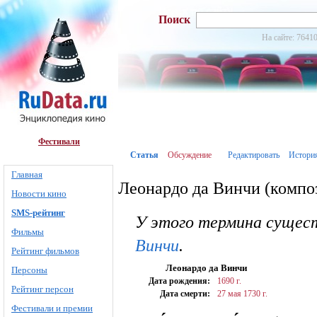
Поиск
На сайте: 76410
Фестивали
Статья
Обсуждение
Редактировать
Истори
Главная
Леонардо да Винчи (компо
Новости кино
SMS-рейтинг
У этого термина сущест
Фильмы
Винчи
.
Рейтинг фильмов
Леонардо да Винчи
Персоны
Дата рождения:
1690 г.
Рейтинг персон
Дата смерти:
27 мая
1730 г.
Фестивали и премии