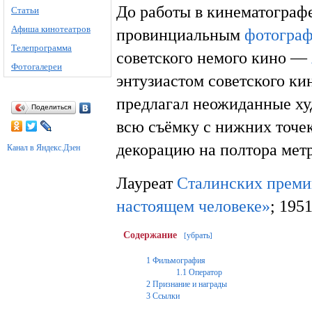
До работы в кинематографе
Статьи
Афиша кинотеатров
провинциальным
фотогра
Телепрограмма
советского немого кино —
Фотогалереи
энтузиастом советского к
предлагал неожиданные х
Поделиться
всю съёмку с нижних точек
декорацию на полтора метр
Канал в Яндекс.Дзен
Лауреат
Сталинских преми
настоящем человеке»
; 195
Содержание
убрать
[
]
1
Фильмография
1.1
Оператор
2
Признание и награды
3
Ссылки