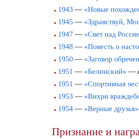
1943
—
«Новые похожде
1945
—
«Здравствуй, Мо
1947
—
«Свет над Росси
1948
—
«Повесть о наст
1950
—
«Заговор обрече
1951
—
«Белинский»
—
1951
—
«Спортивная чес
1953
—
«Вихри враждеб
1954
—
«Верные друзья»
Признание и наг