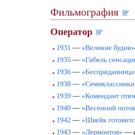
Фильмография
Оператор
1931
—
«Великие будни»
1935
—
«Гибель сенсаци
1936
—
«Бесприданница
1938
—
«Семиклассники
1939
—
«Комендант птич
1940
—
«Весенний пото
1942
—
«Швейк готовитс
1943
—
«Лермонтов»
—