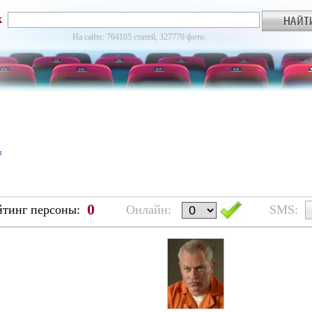
к
На сайте: 764105 статей, 327779 фото.
я
0
йтинг персоны:
Онлайн:
SMS: