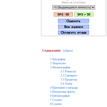
Никто не голосовал
Содержание
убрать
[
]
1
Биография
2
Творчество
3
Фильмография
3.1
Режиcсёр
3.2
Сценарист
3.3
Продюсер
3.4
Актёр
4
Признание и награды
5
Интересные факты
6
Библиография
7
Ссылки
8
Ссылки