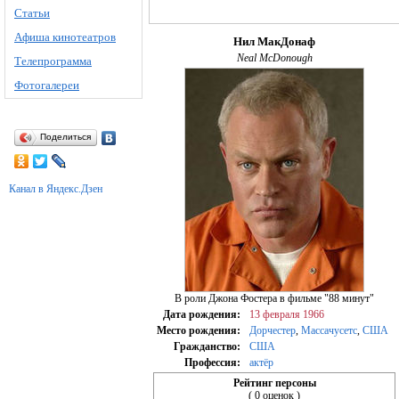
Статьи
Афиша кинотеатров
Нил МакДонаф
Neal McDonough
Телепрограмма
Фотогалереи
Поделиться
Канал в Яндекс.Дзен
В роли Джона Фостера в фильме "88 минут"
Дата рождения:
13 февраля
1966
Место рождения:
Дорчестер
,
Массачусетс
,
США
Гражданство:
США
Профессия:
актёр
Рейтинг персоны
( 0 оценок )