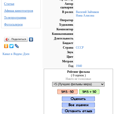
Статьи
Автор
сценария
Афиша кинотеатров
В ролях
Василий Зайчиков
Нина Алисова
Телепрограмма
Оператор
Фотогалереи
Художник
Композитор
Кинокомпания
Длительность
Поделиться
Бюджет
Страна
СССР
Звук
Канал в Яндекс.Дзен
Цвет
Метраж
Год
1940
Рейтинг фильма
( 0 оценок )
Никто не голосовал