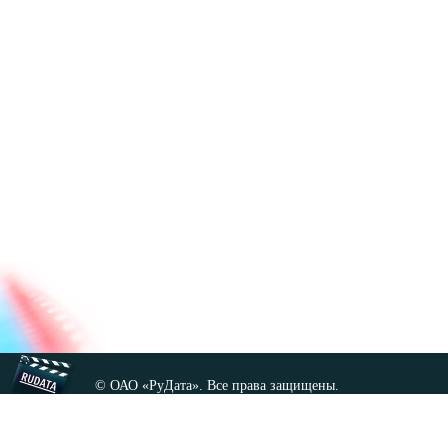
© ОАО «РуДата». Все права защищены.
Копирование любых материалов сайта, кроме GNU FDL,
допускается только с разрешения администрации.