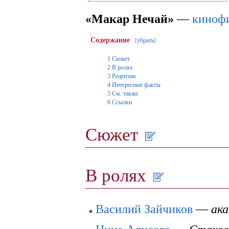
«Макар Нечай»
—
киноф
Содержание
убрать
[
]
1
Сюжет
2
В ролях
3
Рецензии
4
Интересные факты
5
См. также
6
Ссылки
Сюжет
В ролях
Василий Зайчиков
—
ак