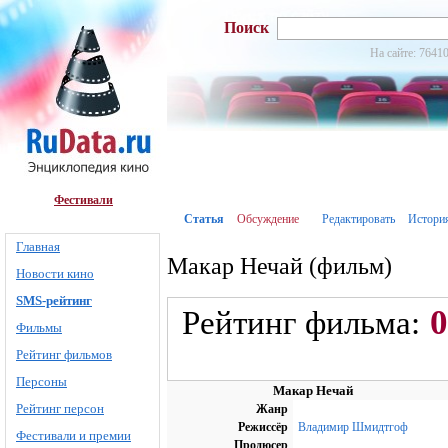
Поиск
На сайте: 76410
Фестивали
Статья
Обсуждение
Редактировать
Истори
Главная
Макар Нечай (фильм)
Новости кино
SMS-рейтинг
0
Рейтинг фильма:
Фильмы
Рейтинг фильмов
Персоны
Макар Нечай
Рейтинг персон
Жанр
Режиссёр
Владимир Шмидтгоф
Фестивали и премии
Продюсер