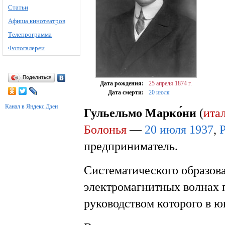
Статьи
Афиша кинотеатров
Телепрограмма
Фотогалереи
Поделиться
Дата рождения:
25 апреля
1874 г.
Дата смерти:
20 июля
Канал в Яндекс.Дзен
Гульельмо Марко́ни
(
итал
Болонья
—
20 июля
1937
,
предприниматель.
Систематического образов
электромагнитных волнах п
руководством которого в 