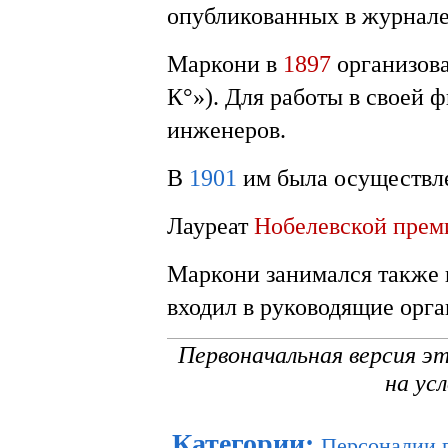
опубликованных в журнале 
Маркони в
1897
организова
К°»). Для работы в своей 
инженеров.
В
1901
им была осуществле
Лауреат
Нобелевской прем
Маркони занимался также 
входил в руководящие орг
Первоначальная версия э
на ус
Категории
:
Персоналии 