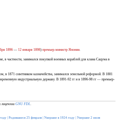
ября
1896
—
12 января
1898
)
премьер-министр Японии
.
е, в частности, занимался покупкой военных кораблей для клана Сацума в
ом, в 1871 советником казначейства, занимался земельной реформой. В 1881
овременную индустриальную державу. В 1891-92 гг и в 1896-98 гг — премьер-
х лицензии
GNU FDL
.
 году
|
Родившиеся 25 февраля
|
Умершие в 1924 году
|
Умершие 2 июля