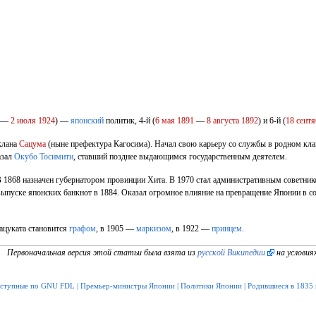
—
2 июля
1924
) —
японский
политик, 4-й (
6 мая
1891
—
8 августа
1892
) и 6-й (
18 сент
клана
Сацума
(ныне префектура Кагосима). Начал свою карьеру со службы в родном клан
азал
Окубо Тосимити
, ставший позднее выдающимся государственным деятелем.
В 1868 назначен губернатором провинции Хита. В 1970 стал административным советник
ыпуске японских банкнот в 1884. Оказал огромное влияние на превращение Японии в с
Мацуката становится
графом
, в 1905 —
маркизом
, в 1922 —
принцем
.
Первоначальная версия этой статьи была взята из
русской Википедии
на условия
оступные по GNU FDL
|
Премьер-министры Японии
|
Политики Японии
|
Родившиеся в 1835