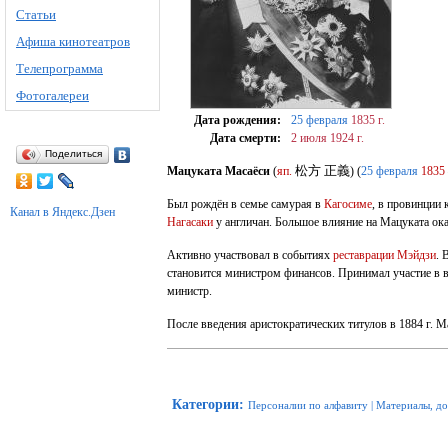
Статьи
Афиша кинотеатров
Телепрограмма
Фотогалереи
Дата рождения:
25 февраля
1835 г.
Дата смерти:
2 июля
1924 г.
Поделиться
松方 正義
Мацуката Масаёси
(
яп.
) (
25 февраля
1835
Был рождён в семье самурая в
Кагосиме
, в провинции 
Канал в Яндекс.Дзен
Нагасаки
у англичан. Большое влияние на Мацуката ок
Активно участвовал в событиях
реставрации Мэйдзи
. 
становится министром финансов. Принимал участие в в
министр.
После введения аристократических титулов в 1884 г. 
Категории
:
Персоналии по алфавиту
|
Материалы, д