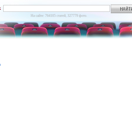
к
На сайте: 764105 статей, 327779 фото.
я