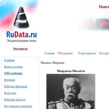
Поис
Фестивали
Статья
Обсуждение
Редактировать
Истори
Главная
Масаёси, Мацуката
Новости кино
Мацуката Масаёси
SMS-рейтинг
Фильмы
Рейтинг фильмов
Персоны
Рейтинг персон
Фестивали и премии