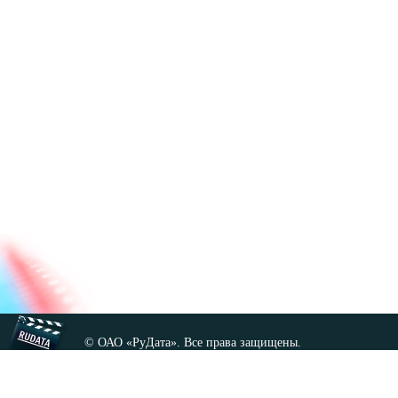
© ОАО «РуДата». Все права защищены.
Копирование любых материалов сайта, кроме GNU FDL,
допускается только с разрешения администрации.