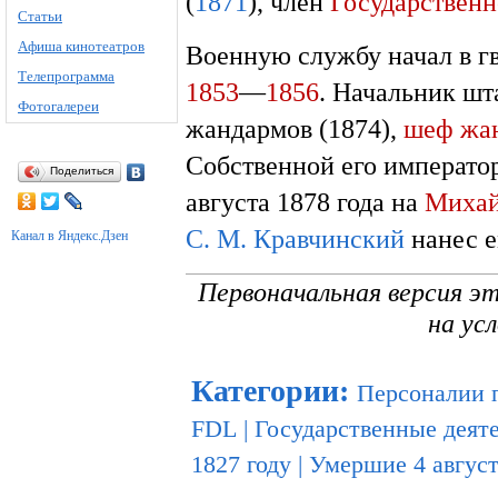
(
1871
), член
Государственн
Статьи
Афиша кинотеатров
Военную службу начал в г
Телепрограмма
1853
—
1856
. Начальник шт
Фотогалереи
жандармов (1874),
шеф жа
Собственной его император
Поделиться
августа 1878 года на
Михай
С. М. Кравчинский
нанес е
Канал в Яндекс.Дзен
Первоначальная версия э
на ус
Категории
:
Персоналии 
FDL
|
Государственные деят
1827 году
|
Умершие 4 авгус