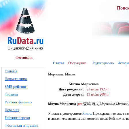
Поис
Фестивали
Статья
Обсуждение
Редактировать
Истори
Главная
Морисима, Митио
Новости кино
Митио Морисима
SMS-рейтинг
Дата рождения:
23 июля
1923 г.
Фильмы
Дата смерти:
13 июля
2004 г.
Рейтинг фильмов
森嶋 通夫
Митио Морисима
(
яп.
Морисима Митио
;
Персоны
Учился в университете
Киото
. Преподавал там же, а т
Рейтинг персон
в список «ста великих экономистов после Кейнса» по в
Фестивали и премии