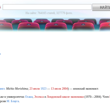
к
На сайте: 764105 статей, 327779 фото.
я
англ.
Michio Morishima
;
23 июля
1923
—
13 июля
2004
) — японский экономист.
акже в университетах
Осаки
,
Эссекса
и
Лондонской школе экономики
(1970—2004). Член
ерсии
М. Блауга
.