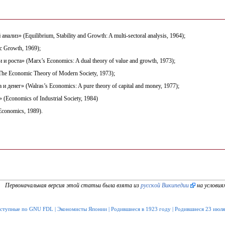
ализ» (Equilibrium, Stability and Growth: A multi-sectoral analysis, 1964);
c Growth, 1969);
 роста» (Marx’s Economics: A dual theory of value and growth, 1973);
e Economic Theory of Modern Society, 1973);
 денег» (Walras’s Economics: A pure theory of capital and money, 1977);
Economics of Industrial Society, 1984)
conomics, 1989).
Первоначальная версия этой статьи была взята из
русской Википедии
на условия
оступные по GNU FDL
|
Экономисты Японии
|
Родившиеся в 1923 году
|
Родившиеся 23 июля