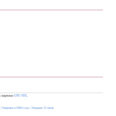
х лицензии
GNU FDL
.
|
Умершие в 2004 году
|
Умершие 13 июля