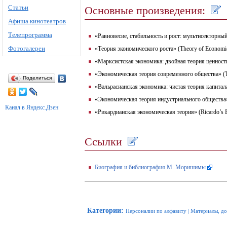
Статьи
Основные произведения:
Афиша кинотеатров
Телепрограмма
«Равновесие, стабильность и рост: мультисекторный ан
Фотогалереи
«Теория экономического роста» (Theory of Economi
«Марксистская экономика: двойная теория ценности и
«Экономическая теория современного общества» (Th
Поделиться
«Вальрасианская экономика: чистая теория капитала и
«Экономическая теория индустриального общества» (
Канал в Яндекс.Дзен
«Рикардианская экономическая теория» (Ricardo’s E
Ссылки
Биография и библиография М. Моришимы
Категории
:
Персоналии по алфавиту
|
Материалы, д