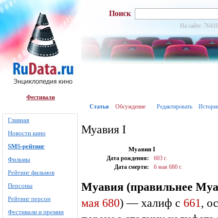
Поиск
На сайте: 76410
Фестивали
Статья
Обсуждение
Редактировать
Истори
Главная
Муавия I
Новости кино
SMS-рейтинг
Муавия I
Дата рождения:
603 г.
Фильмы
Дата смерти:
6 мая
680 г.
Рейтинг фильмов
Муавия (правильнее Муа
Персоны
Рейтинг персон
мая
680
) — халиф c
661
, о
Фестивали и премии