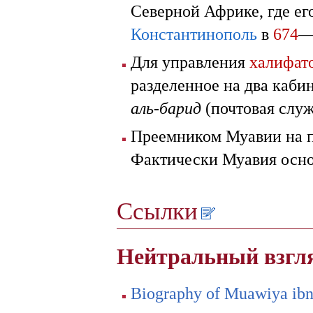
Северной Африке, где ег
Константинополь
в
674
Для управления
халифат
разделенное на два каби
аль-барид
(почтовая служ
Преемником Муавии на п
Фактически Муавия осн
Ссылки
Нейтральный взгл
Biography of Muawiya ib