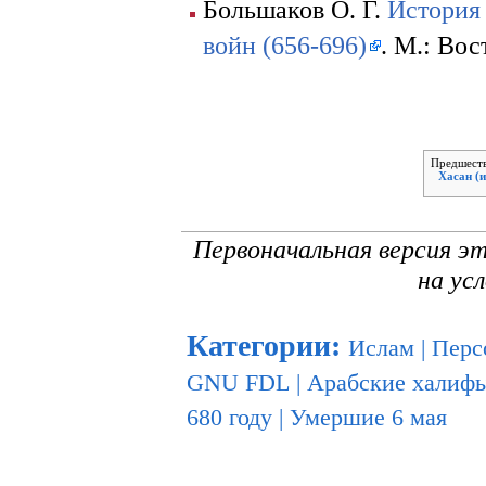
Большаков О. Г.
История 
войн (656-696)
. М.: Вос
Предшеств
Хасан (
Первоначальная версия э
на ус
Категории
:
Ислам
|
Перс
GNU FDL
|
Арабские халиф
680 году
|
Умершие 6 мая