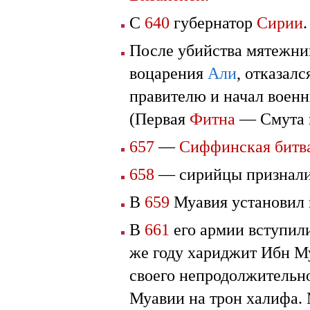
C
640
губернатор
Сирии
.
После убийства мятежни
воцарения
Али
, отказал
правителю и начал военн
(Первая
Фитна
— Смута 
657
—
Сиффинская битв
658
— сирийцы признали
В
659
Муавия установил 
В
661
его армии вступил
же году хариджит Ибн 
своего непродолжительно
Муавии на трон халифа.