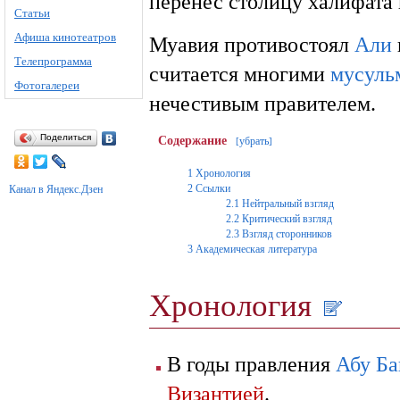
перенес столицу халифата
Статьи
Афиша кинотеатров
Муавия противостоял
Али
Телепрограмма
считается многими
мусуль
Фотогалереи
нечестивым правителем.
Поделиться
Содержание
убрать
[
]
1
Хронология
2
Ссылки
Канал в Яндекс.Дзен
2.1
Нейтральный взгляд
2.2
Критический взгляд
2.3
Взгляд сторонников
3
Академическая литература
Хронология
В годы правления
Абу Ба
Византией
.