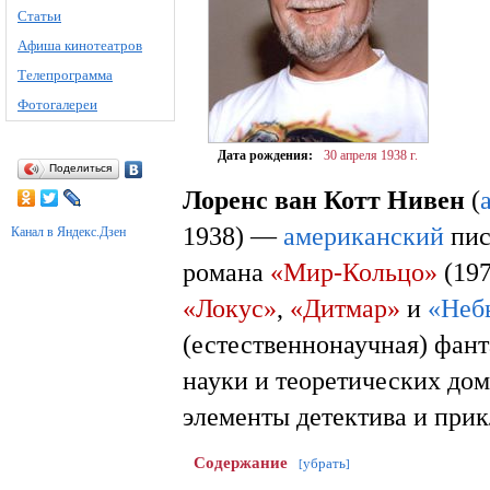
Статьи
Афиша кинотеатров
Телепрограмма
Фотогалереи
Дата рождения:
30 апреля
1938 г.
Поделиться
Лоренс ван Котт Нивен
(
1938) —
американский
пис
Канал в Яндекс.Дзен
романа
«Мир-Кольцо»
(197
«Локус»
,
«Дитмар»
и
«Неб
(естественнонаучная) фан
науки и теоретических дом
элементы детектива и при
Содержание
убрать
[
]