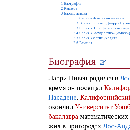
1
Биография
2
Карьера
3
Библиография
3.1
Серия «Известный космос»
3.2
В соавторстве с Джерри Пурн
3.3
Серия «Парк Грёз» (в соавтор
3.4
Серия «Государство» («State»)
3.5
Серия «Магия уходит»
3.6
Романы
Биография
Ларри Нивен родился в
Ло
время он посещал
Калифор
Пасадене
,
Калифорнийский
окончил
Университет Уош
бакалавра
математических н
жил в пригородах
Лос-Анд