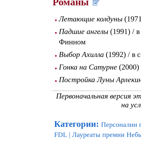
Романы
Летающие колдуны
(1971
Падшие ангелы
(1991) / 
Финном
Выбор Ахилла
(1992) / в
Гонка на Сатурне
(2000) 
Постройка Луны Арлеки
Первоначальная версия э
на ус
Категории
:
Персоналии 
FDL
|
Лауреаты премии Неб