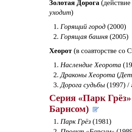
Золотая Дорога
(действие 
уходит
)
Горящий город
(2000)
Горящая башня
(2005)
Хеорот
(в соавторстве со
Наслендие Хеорота
(19
Драконы Хеорота
(
Дет
Дорога судьбы
(1997) /
Серия «Парк Грёз» 
Барнсом)
Парк Грёз
(1981)
Проект «Барсум»
(1989