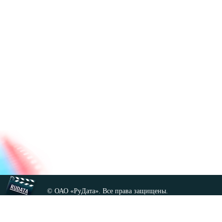
© ОАО «РуДата». Все права защищены.
Копирование любых материалов сайта, кроме GNU FDL,
допускается только с разрешения администрации.