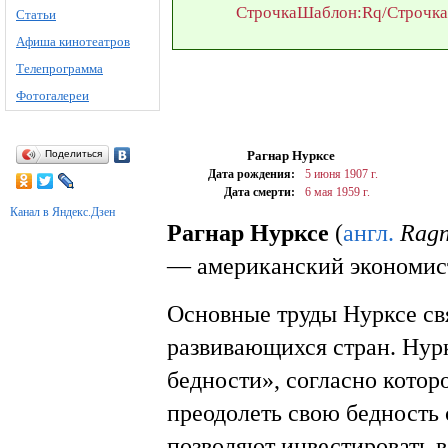
Строчка
Шаблон:Rq/Строчк
Статьи
Афиша кинотеатров
Телепрограмма
Фотогалереи
Рагнар Нурксе
Поделиться
Дата рождения:
5 июня
1907 г.
Дата смерти:
6 мая
1959 г.
Канал в Яндекс.Дзен
Рагнар Нурксе
(
англ.
Ragn
— американский экономист
Основные труды Нурксе св
развивающихся стран. Нур
бедности», согласно котор
преодолеть свою бедность 
позволяют инвестировать 