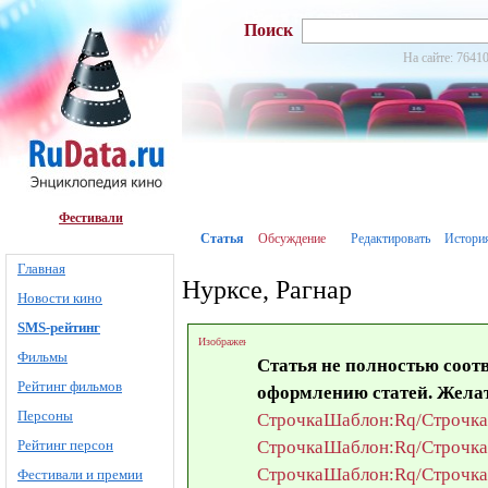
Поиск
На сайте: 76410
Фестивали
Статья
Обсуждение
Редактировать
Истори
Главная
Нурксе, Рагнар
Новости кино
SMS-рейтинг
Изображение:Rq0.png
Фильмы
Статья не полностью соот
Рейтинг фильмов
оформлению статей. Жела
Персоны
Строчка
Шаблон:Rq/Строчк
Строчка
Шаблон:Rq/Строчк
Рейтинг персон
Строчка
Шаблон:Rq/Строчк
Фестивали и премии