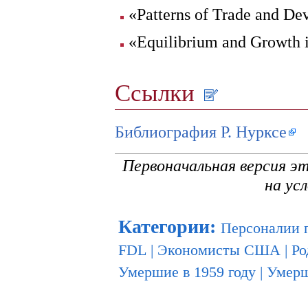
«Patterns of Trade and De
«Equilibrium and Growth 
Ссылки
Библиография Р. Нурксе
Первоначальная версия э
на ус
Категории
:
Персоналии 
FDL
|
Экономисты США
|
Ро
Умершие в 1959 году
|
Умерш