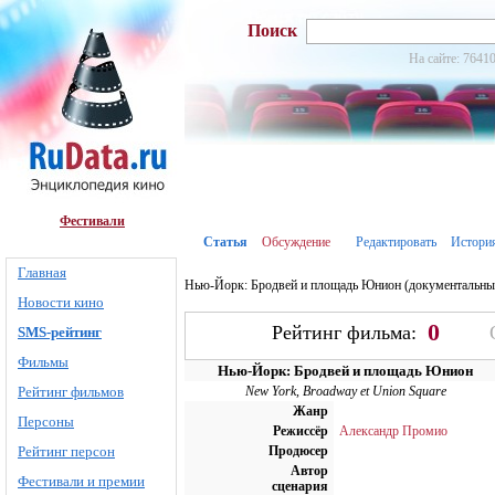
Поиск
На сайте: 76410
Фестивали
Статья
Обсуждение
Редактировать
Истори
Главная
Нью-Йорк: Бродвей и площадь Юнион (документальны
Новости кино
0
Рейтинг фильма:
SMS-рейтинг
Фильмы
Нью-Йорк: Бродвей и площадь Юнион
Рейтинг фильмов
New York, Broadway et Union Square
Жанр
Персоны
Режиссёр
Александр Промио
Рейтинг персон
Продюсер
Автор
Фестивали и премии
сценария