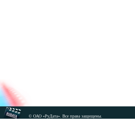
© ОАО «РуДата». Все права защищены.
Копирование любых материалов сайта, кроме GNU FDL,
допускается только с разрешения администрации.