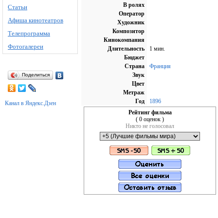
В ролях
Статьи
Оператор
Афиша кинотеатров
Художник
Композитор
Телепрограмма
Кинокомпания
Фотогалереи
Длительность
1 мин.
Бюджет
Страна
Франция
Звук
Поделиться
Цвет
Метраж
Год
1896
Канал в Яндекс.Дзен
Рейтинг фильма
( 0 оценок )
Никто не голосовал