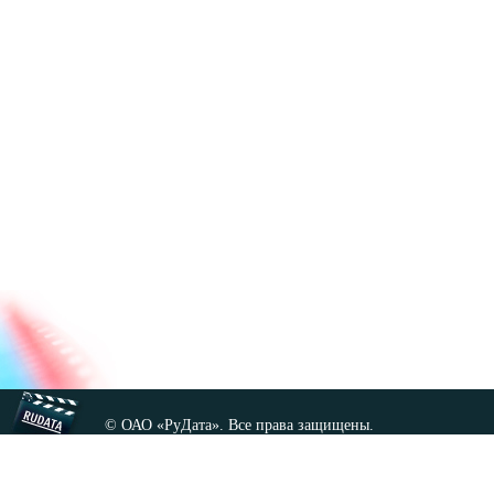
© ОАО «РуДата». Все права защищены.
Копирование любых материалов сайта, кроме GNU FDL,
допускается только с разрешения администрации.