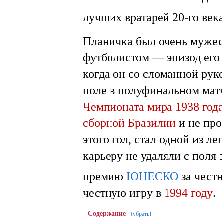
лучших вратарей 20-го век
Планичка был очень муже
футболистом — эпизод его
когда он со сломанной рук
поле в полуфинальном мат
Чемпионата мира 1938 год
сборной Бразилии
и не про
этого гол, стал одной из л
карьеру не удаляли с поля
премию
ЮНЕСКО
за чест
честную игру в
1994 году
.
Содержание
убрать
[
]