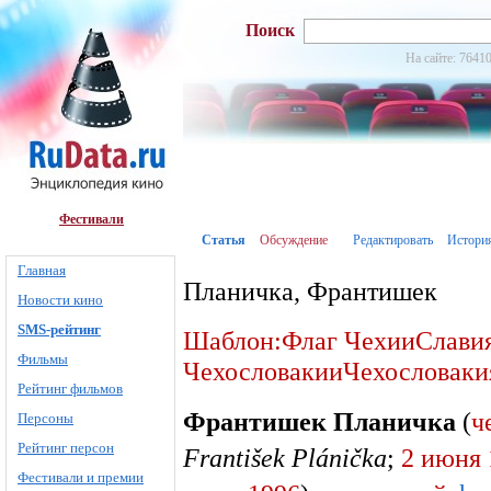
Поиск
На сайте: 76410
Фестивали
Статья
Обсуждение
Редактировать
Истори
Главная
Планичка, Франтишек
Новости кино
SMS-рейтинг
Шаблон:Флаг Чехии
Слави
Фильмы
Чехословакии
Чехословаки
Рейтинг фильмов
Франтишек Планичка
(
ч
Персоны
Рейтинг персон
František Plánička
;
2 июня
Фестивали и премии