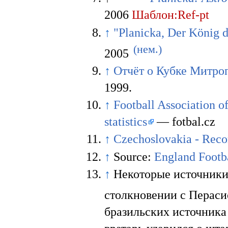
2006
Шаблон:Ref-pt
↑
"Planicka, Der König 
(нем.)
2005
↑
Отчёт о Кубке Митро
1999.
↑
Football Association o
statistics
— fotbal.cz
↑
Czechoslovakia - Recor
↑
Source:
England Footb
↑
Некоторые источники 
столкновении с Пераси
бразильских источника