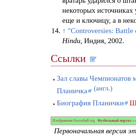
вратарь ударился о шта
некоторых источниках 
еще и ключицу, а в не
↑
"Controversies: Battle
Hindu
, Индия, 2002.
Ссылки
Зал славы Чемпионатов ми
(англ.)
Планичка
Биография Планички
Ш
Изображение:Soccerball.svg
Футбольный портал
— 
Первоначальная версия э