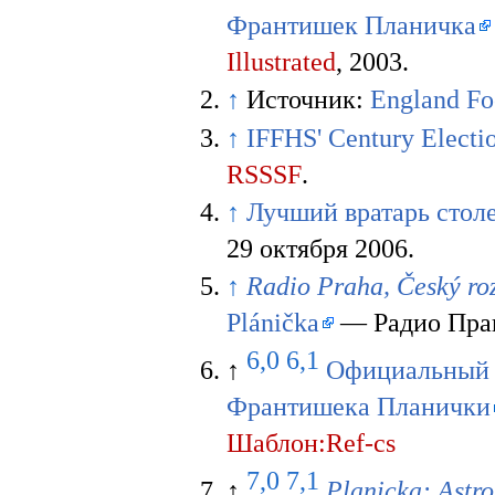
Франтишек Планичка
Illustrated
, 2003.
↑
Источник:
England Fo
↑
IFFHS' Century Electi
RSSSF
.
↑
Лучший вратарь стол
29 октября 2006.
↑
Radio Praha, Český ro
Plánička
— Радио Праг
6,0
6,1
↑
Официальный с
Франтишека Планички
Шаблон:Ref-cs
7,0
7,1
↑
Planicka: Astro 