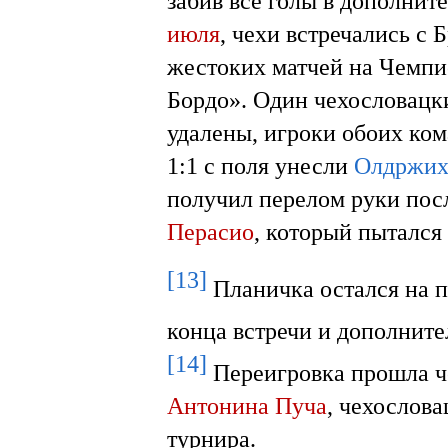
забив все голы в дополнит
июля
, чехи встречались с 
жестоких матчей на Чемпио
Бордо». Один чехословацк
удалены, игроки обоих ком
1:1 с поля унесли
Олдржих
получил перелом руки пос
Перасио
, который пытался
[13]
Планичка остался на по
конца встречи и дополните
[14]
Переигровка прошла че
Антонина Пуча
, чехослова
турнира.