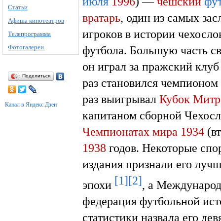
июля
1996
) —
чешский
фу
Статьи
вратарь
, один из самых за
Афиша кинотеатров
игроков в истории чехосло
Телепрограмма
Фотогалереи
футбола. Большую часть с
он играл за пражский клу
Поделиться
раз становился чемпионом 
раз выигрывал
Кубок Мит
Канал в Яндекс.Дзен
капитаном сборной Чехосл
Чемпионатах мира 1934
(вт
1938
годов. Некоторые спо
издания признали его луч
[1]
[2]
эпохи
, а Междунаро
федерация футбольной ист
статистики назвала его дев