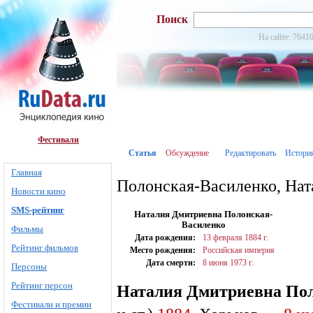
Поиск
На сайте: 76410
Фестивали
Статья
Обсуждение
Редактировать
Истори
Главная
Полонская-Василенко, Нат
Новости кино
SMS-рейтинг
Наталия Дмитриевна Полонская-
Василенко
Фильмы
Дата рождения:
13 февраля
1884 г.
Рейтинг фильмов
Место рождения:
Российская империя
Дата смерти:
8 июня
1973 г.
Персоны
Рейтинг персон
Наталия Дмитриевна По
Фестивали и премии