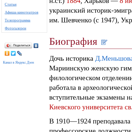
н.ст.)
1884
, Харьков —
8 и
Статьи
украинский историк-эмигр
Афиша кинотеатров
им. Шевченко (с 1947), Ук
Телепрограмма
Фотогалереи
Биография
Поделиться
Дочь историка
Д.Меньшов
Канал в Яндекс.Дзен
Мариинскую женскую гимн
филологическом отделении
работала в археологическ
вступительные экзамены н
Киевского университета с
В 1910—1924 преподавала 
профессорские должности в