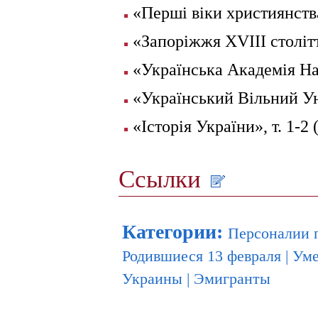
«Перші віки християнства
«Запоріжжя XVIII столітт
«Українська Академія Нау
«Український Вільний Ун
«Історія України», т. 1-
Ссылки
Категории
:
Персоналии 
Родившиеся 13 февраля
|
Уме
Украины
|
Эмигранты