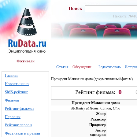
Поиск
На сайте: 76410
Фестивали
Статья
Обсуждение
Редактировать
Истори
Главная
Президент Маккинли дома (документальный фильм)
Новости кино
0
Рейтинг фильма:
SMS-рейтинг
Фильмы
Президент Маккинли дома
Рейтинг фильмов
McKinley at Home, Canton, Ohio
Жанр
Персоны
Режиссёр
Рейтинг персон
Продюсер
Автор
Фестивали и премии
сценария