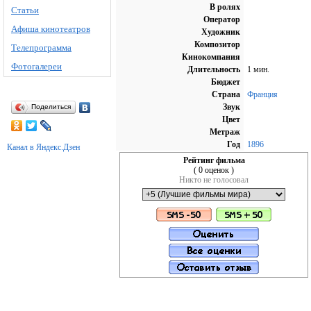
В ролях
Статьи
Оператор
Афиша кинотеатров
Художник
Композитор
Телепрограмма
Кинокомпания
Фотогалереи
Длительность
1 мин.
Бюджет
Страна
Франция
Звук
Поделиться
Цвет
Метраж
Год
1896
Канал в Яндекс.Дзен
Рейтинг фильма
( 0 оценок )
Никто не голосовал