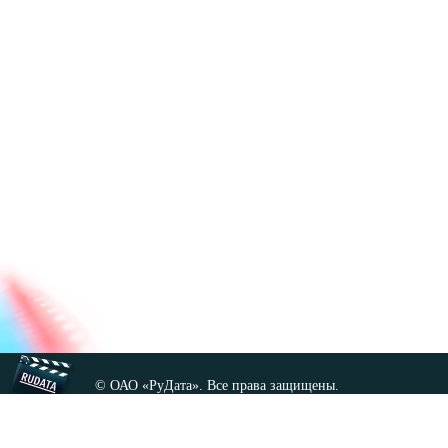
© ОАО «РуДата». Все права защищены.
Копирование любых материалов сайта, кроме GNU FDL,
допускается только с разрешения администрации.