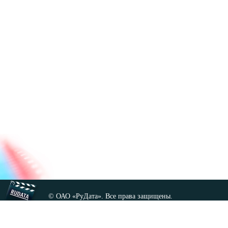
© ОАО «РуДата». Все права защищены.
Копирование любых материалов сайта, кроме GNU FDL,
допускается только с разрешения администрации.