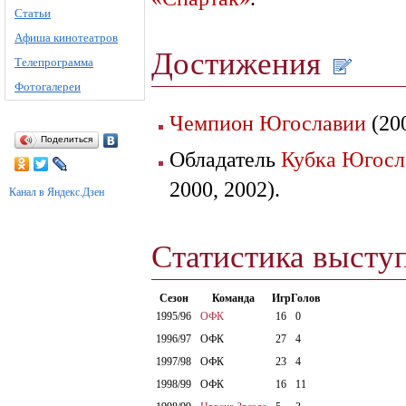
Статьи
Афиша кинотеатров
Достижения
Телепрограмма
Фотогалереи
Чемпион Югославии
(200
Поделиться
Обладатель
Кубка Югосл
2000, 2002).
Канал в Яндекс.Дзен
Статистика высту
Сезон
Команда
Игр
Голов
1995/96
ОФК
16
0
1996/97
ОФК
27
4
1997/98
ОФК
23
4
1998/99
ОФК
16
11