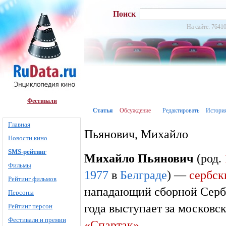
Поиск
На сайте: 76410
Фестивали
Статья
Обсуждение
Редактировать
Истори
Главная
Пьянович, Михайло
Новости кино
SMS-рейтинг
Михайло Пьянович
(род.
Фильмы
1977
в
Белграде
) —
сербск
Рейтинг фильмов
нападающий сборной Серб
Персоны
года выступает за московс
Рейтинг персон
Фестивали и премии
«Спартак»
.