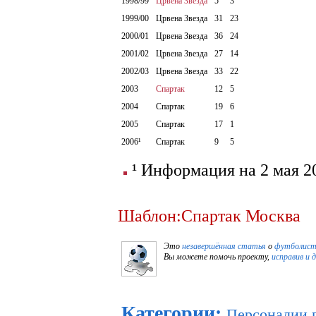
1998/99
Црвена Звезда
5
3
1999/00
Црвена Звезда
31
23
2000/01
Црвена Звезда
36
24
2001/02
Црвена Звезда
27
14
2002/03
Црвена Звезда
33
22
2003
Спартак
12
5
2004
Спартак
19
6
2005
Спартак
17
1
2006¹
Спартак
9
5
¹ Информация на 2 мая 20
Шаблон:Спартак Москва
Это
незавершённая статья
о
футболист
Вы можете помочь проекту,
исправив и 
Категории
:
Персоналии 